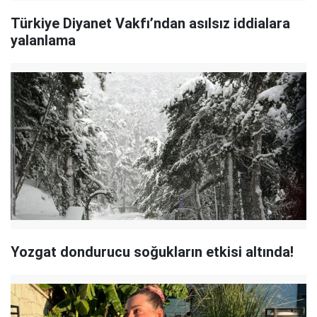
Türkiye Diyanet Vakfı’ndan asılsız iddialara
yalanlama
Yozgat dondurucu soğukların etkisi altında!