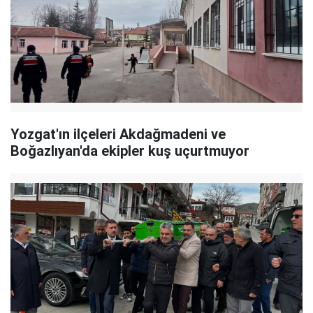
Yozgat'ın ilçeleri Akdağmadeni ve
Boğazlıyan'da ekipler kuş uçurtmuyor