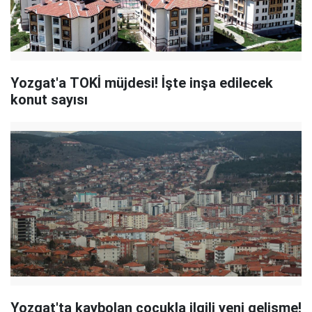
Yozgat'a TOKİ müjdesi! İşte inşa edilecek
konut sayısı
Yozgat'ta kaybolan çocukla ilgili yeni gelişme!