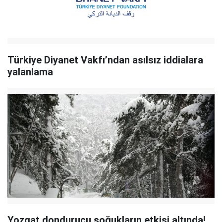
Türkiye Diyanet Vakfı’ndan asılsız iddialara
yalanlama
Yozgat dondurucu soğukların etkisi altında!