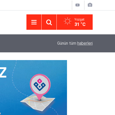
Yozgat
31 °C
14:43
Yargıtay’da iletişim hamlesi: Kurumsal görünür
Günün tüm
haberleri