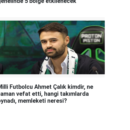
genelinde 5 bölge etkilenecek
illi Futbolcu Ahmet Çalık kimdir, ne
zaman vefat etti, hangi takımlarda
oynadı, memleketi neresi?