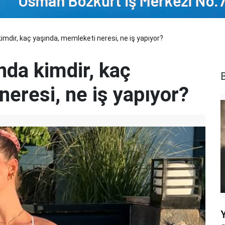
mdir, kaç yaşında, memleketi neresi, ne iş yapıyor?
da kimdir, kaç
B
eresi, ne iş yapıyor?
Y