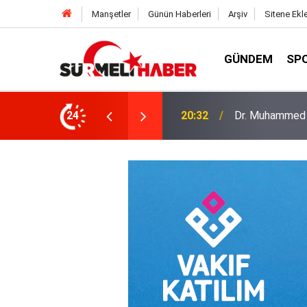
Manşetler
Günün Haberleri
Arşiv
Sitene Ekl
GÜNDEM
SP
a okurlarıyla buluştu
24
14:52
Diyanet İşleri B