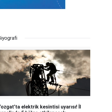
iyografi
ozgat’ta elektrik kesintisi uyarısı! İl