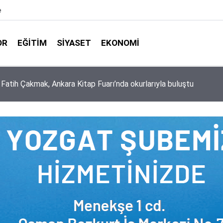
e
OR
EĞITIM
SIYASET
EKONOMI
aşkanlığı ile Türkiye Diyanet Vakfı milyonları sevindirdi