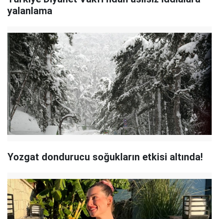
yalanlama
Yozgat dondurucu soğukların etkisi altında!