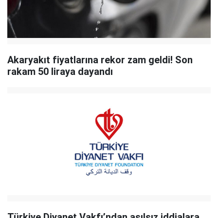
Akaryakıt fiyatlarına rekor zam geldi! Son
rakam 50 liraya dayandı
Türkiye Diyanet Vakfı’ndan asılsız iddialara