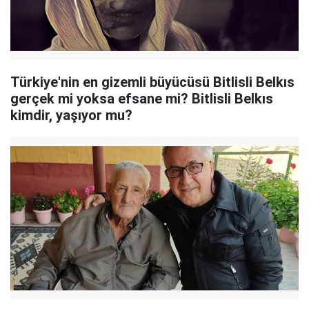
Türkiye'nin en gizemli büyücüsü Bitlisli Belkıs
gerçek mi yoksa efsane mi? Bitlisli Belkıs
kimdir, yaşıyor mu?