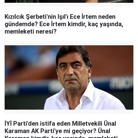
Kızılcık Şerbeti'nin Işıl'ı Ece İrtem neden
gündemde? Ece İrtem kimdir, kaç yaşında,
memleketi neresi?
İYİ Parti'den istifa eden Milletvekili Ünal
Karaman AK Parti'ye mi geçiyor? Ünal