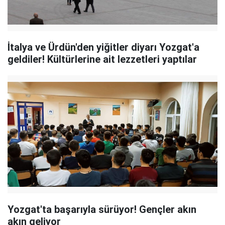
İtalya ve Ürdün'den yiğitler diyarı Yozgat'a
geldiler! Kültürlerine ait lezzetleri yaptılar
Yozgat'ta başarıyla sürüyor! Gençler akın
akın geliyor