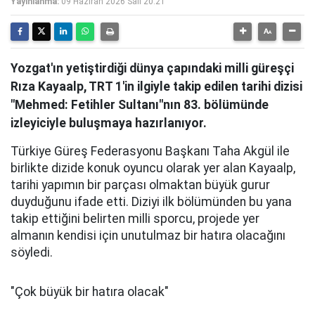
Yayınlanma:
09 Haziran 2026 Salı 20:21
Yozgat'ın yetiştirdiği dünya çapındaki milli güreşçi
Rıza Kayaalp, TRT 1'in ilgiyle takip edilen tarihi dizisi
"Mehmed: Fetihler Sultanı"nın 83. bölümünde
izleyiciyle buluşmaya hazırlanıyor.
Türkiye Güreş Federasyonu Başkanı Taha Akgül ile
birlikte dizide konuk oyuncu olarak yer alan Kayaalp,
tarihi yapımın bir parçası olmaktan büyük gurur
duyduğunu ifade etti. Diziyi ilk bölümünden bu yana
takip ettiğini belirten milli sporcu, projede yer
almanın kendisi için unutulmaz bir hatıra olacağını
söyledi.
"Çok büyük bir hatıra olacak"