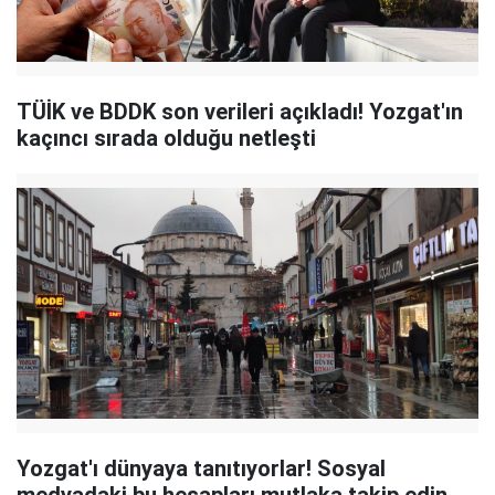
TÜİK ve BDDK son verileri açıkladı! Yozgat'ın
kaçıncı sırada olduğu netleşti
Yozgat'ı dünyaya tanıtıyorlar! Sosyal
medyadaki bu hesapları mutlaka takip edin