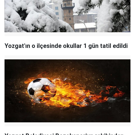
Yozgat'ın o ilçesinde okullar 1 gün tatil edildi