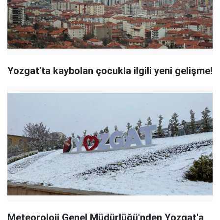
Yozgat'ta kaybolan çocukla ilgili yeni gelişme!
Meteoroloji Genel Müdürlüğü'nden Yozgat'a