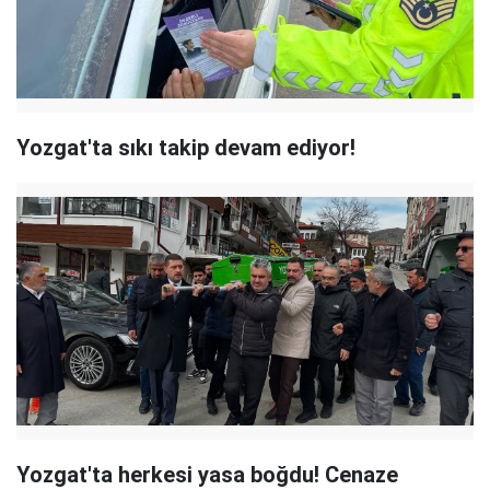
Yozgat'ta sıkı takip devam ediyor!
Yozgat'ta herkesi yasa boğdu! Cenaze