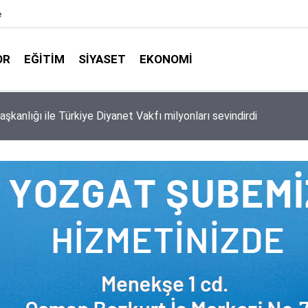
e
OR
EĞITIM
SIYASET
EKONOMI
aşkanlığı ile Türkiye Diyanet Vakfı milyonları sevindirdi