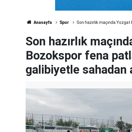
Anasayfa
Spor
Son hazırlık maçında Yozgat Be
Son hazırlık maçınd
Bozokspor fena patla
galibiyetle sahadan a