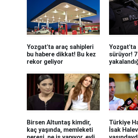
Yozgat'ta araç sahipleri
Yozgat'ta
bu habere dikkat! Bu kez
sürüyor! 7
rekor geliyor
yakalandığ
Birsen Altuntaş kimdir,
Türkiye H
kaç yaşında, memleketi
İsak Halev
neresi, ne iş yapıyor, evli
yaşındayd