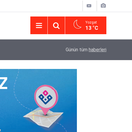
Yozgat
13 °C
14:43
Yargıtay’da iletişim hamlesi: Kurumsal görünür
Günün tüm
haberleri