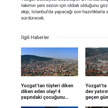
takımın yeni sezon için iddialı olduğunu g
ekip, İstanbul'da yapacağı son hazırlıklarla 
sürdürecek.
İlgili Haberler
Yozgat'tan tüyleri diken
Yozgat'ta
diken eden olay! 4
dev yatırı
yaşındaki çocuğunu
geçen gün
öldürüp çöpe atmış