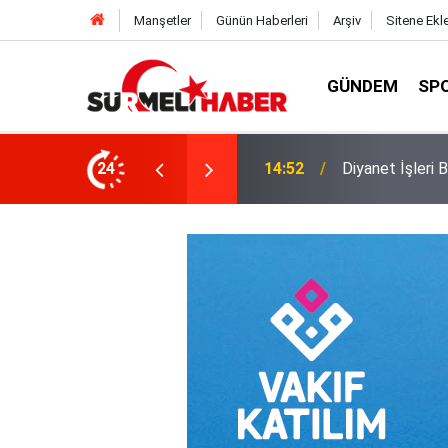
Manşetler
Günün Haberleri
Arşiv
Sitene Ekl
GÜNDEM
SP
a okurlarıyla buluştu
24
14:52
Diyanet İşleri B