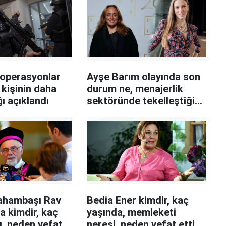
 operasyonlar
Ayşe Barım olayında son
 kişinin daha
durum ne, menajerlik
ı açıklandı
sektöründe tekelleştiği
doğru mu, Sernay
Sarıkaya ile ilişkisi ne?
ahambaşı Rav
Bedia Ener kimdir, kaç
a kimdir, kaç
yaşında, memleketi
ı, neden vefat
neresi, neden vefat etti,