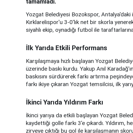
tamamladı.
Yozgat Belediyesi Bozokspor, Antalya'daki i
Kırklarelispor'u 3-0'lık net bir skorla yene
siyahlı ekip, oynadığı futbol ile taraftarları
İlk Yarıda Etkili Performans
Karşılaşmaya hızlı başlayan Yozgat Belediye
üzerinde baskı kurdu. Yakup Anıl Karadağ'ın
baskısını sürdürerek farkı artırma peşindeydi
farkı ikiye çıkaran Yozgat temsilcisi, ilk yar
İkinci Yarıda Yıldırım Farkı
İkinci yarıya da etkili başlayan Yozgat Bele
kaydettiği golle farkı 3'e çıkardı. Yıldırım
zirveye çıktığı bu gol ile karşılaşmanın skoru