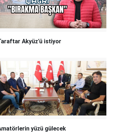
Taraftar Akyüz'ü istiyor
Amatörlerin yüzü gülecek