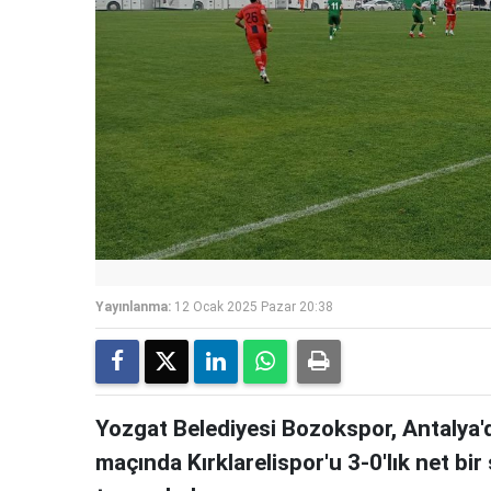
Yayınlanma:
12 Ocak 2025 Pazar 20:38
Yozgat Belediyesi Bozokspor, Antalya'da
maçında Kırklarelispor'u 3-0'lık net bi