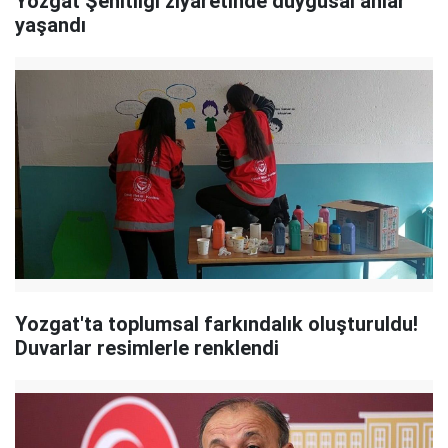
Yozgat Şehitliği ziyaretinde duygusal anlar
yaşandı
Yozgat'ta toplumsal farkındalık oluşturuldu!
Duvarlar resimlerle renklendi