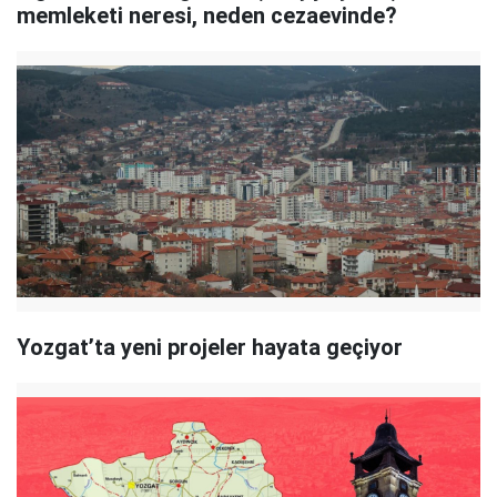
memleketi neresi, neden cezaevinde?
Yozgat’ta yeni projeler hayata geçiyor