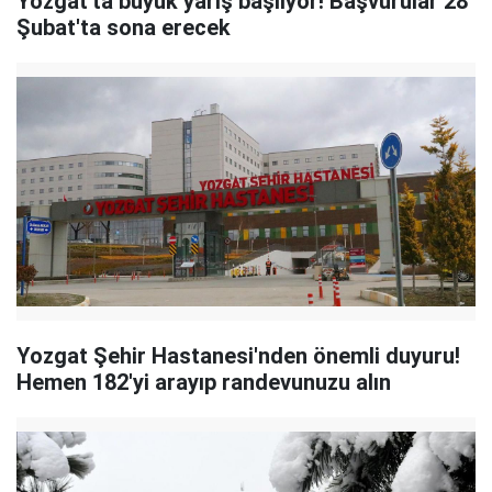
Yozgat'ta büyük yarış başlıyor! Başvurular 28
Şubat'ta sona erecek
Yozgat Şehir Hastanesi'nden önemli duyuru!
Hemen 182'yi arayıp randevunuzu alın