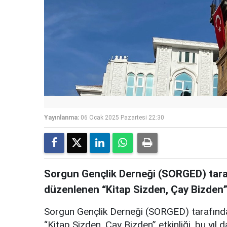
Yayınlanma:
06 Ocak 2025 Pazartesi 22:30
Sorgun Gençlik Derneği (SORGED) tarafı
düzenlenen “Kitap Sizden, Çay Bizden” et
Sorgun Gençlik Derneği (SORGED) tarafından
“Kitap Sizden, Çay Bizden” etkinliği, bu yıl da