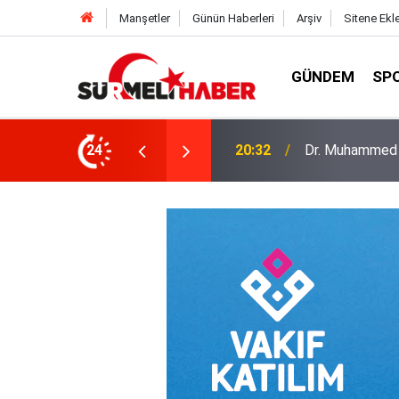
Manşetler
Günün Haberleri
Arşiv
Sitene Ekl
GÜNDEM
SP
a okurlarıyla buluştu
24
14:52
Diyanet İşleri B