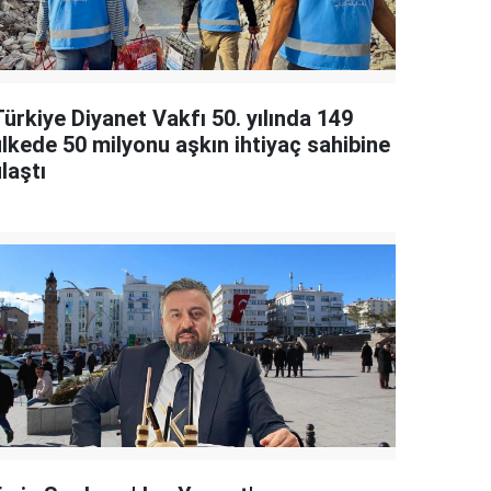
ürkiye Diyanet Vakfı 50. yılında 149
ülkede 50 milyonu aşkın ihtiyaç sahibine
laştı