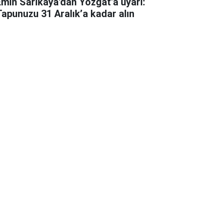
Emin Sarıkaya'dan Yozgat'a uyarı:
Tapunuzu 31 Aralık’a kadar alın