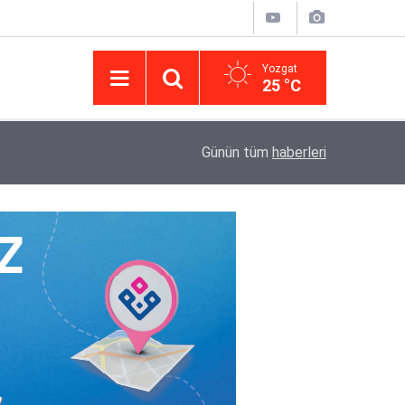
Yozgat
25 °C
14:43
Yargıtay’da iletişim hamlesi: Kurumsal görünür
Günün tüm
haberleri