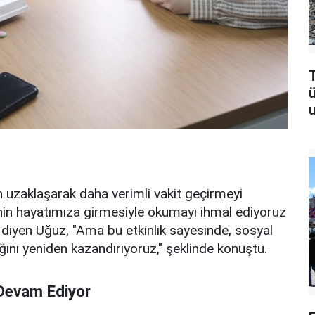
T
u
n uzaklaşarak daha verimli vakit geçirmeyi
inin hayatımıza girmesiyle okumayı ihmal ediyoruz
 diyen Uğuz, "Ama bu etkinlik sayesinde, sosyal
ğını yeniden kazandırıyoruz," şeklinde konuştu.
 Devam Ediyor