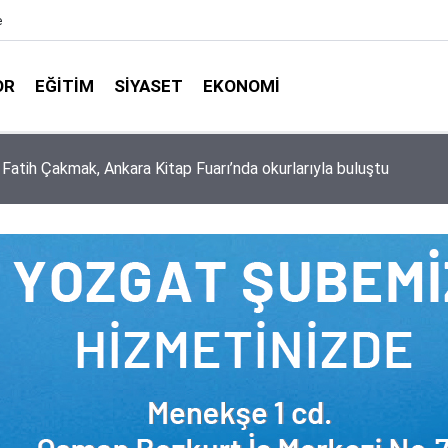
e
OR
EĞITIM
SIYASET
EKONOMI
aşkanlığı ile Türkiye Diyanet Vakfı milyonları sevindirdi