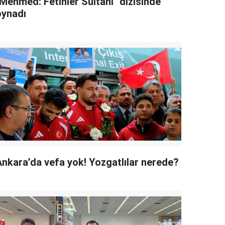
"Mehmed: Fetihler Sultanı" dizisinde
oynadı
Ankara’da vefa yok! Yozgatlılar nerede?