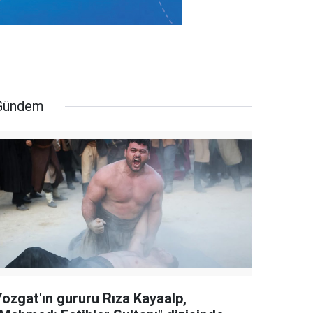
Gündem
Yozgat'ın gururu Rıza Kayaalp,