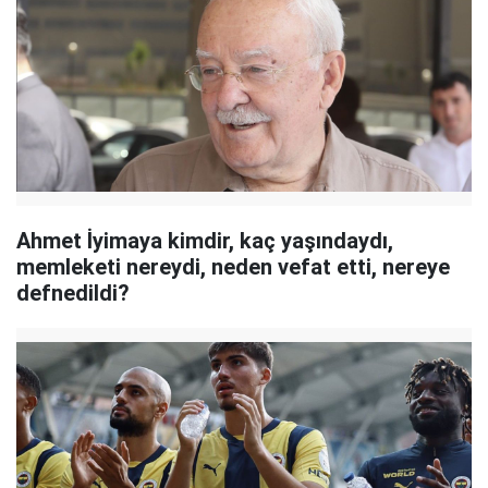
Ahmet İyimaya kimdir, kaç yaşındaydı,
memleketi nereydi, neden vefat etti, nereye
defnedildi?