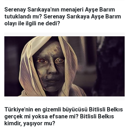
Serenay Sarıkaya'nın menajeri Ayşe Barım
tutuklandı mı? Serenay Sarıkaya Ayşe Barım
olayı ile ilgili ne dedi?
Türkiye'nin en gizemli büyücüsü Bitlisli Belkıs
gerçek mi yoksa efsane mi? Bitlisli Belkıs
kimdir, yaşıyor mu?