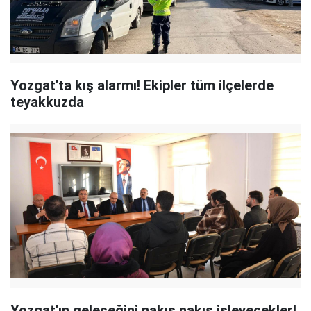
Yozgat'ta kış alarmı! Ekipler tüm ilçelerde
teyakkuzda
Yozgat'ın geleceğini nakış nakış işleyecekler!