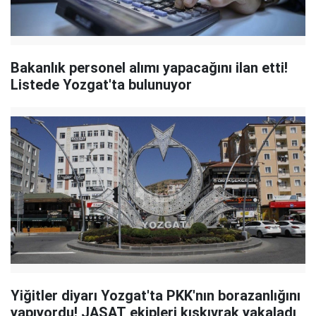
Bakanlık personel alımı yapacağını ilan etti!
Listede Yozgat'ta bulunuyor
Yiğitler diyarı Yozgat'ta PKK'nın borazanlığını
yapıyordu! JASAT ekipleri kıskıvrak yakaladı