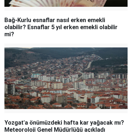
Bağ-Kurlu esnaflar nasıl erken emekli
olabilir? Esnaflar 5 yıl erken emekli olabilir
mi?
Yozgat'a önümüzdeki hafta kar yağacak mı?
Meteoroloji Genel Müdürlüğü açıkladı