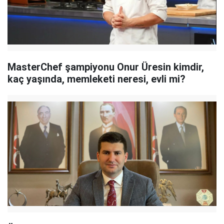
MasterChef şampiyonu Onur Üresin kimdir,
kaç yaşında, memleketi neresi, evli mi?