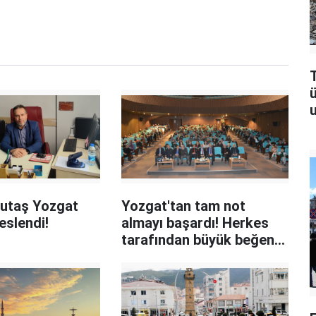
T
u
Ulutaş Yozgat
Yozgat'tan tam not
eslendi!
almayı başardı! Herkes
tarafından büyük beğeni
topladı