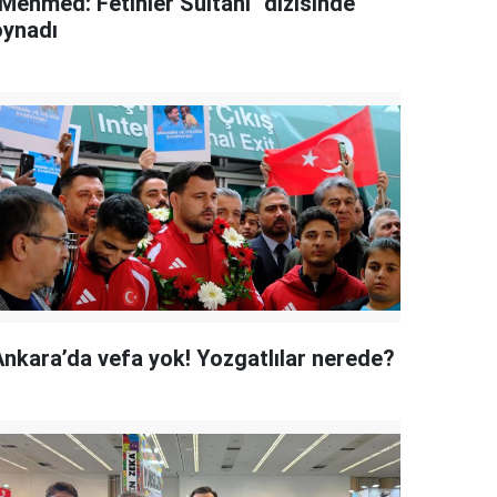
"Mehmed: Fetihler Sultanı" dizisinde
oynadı
Ankara’da vefa yok! Yozgatlılar nerede?