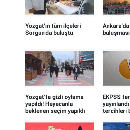
Yozgat'ın tüm ilçeleri
Ankara'da
Sorgun'da buluştu
buluşması
Yozgat'ta gizli oylama
EKPSS ter
yapıldı! Heyecanla
yayınland
beklenen seçim yapıldı
tercihleri
zaman baş