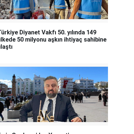
ürkiye Diyanet Vakfı 50. yılında 149
ülkede 50 milyonu aşkın ihtiyaç sahibine
laştı