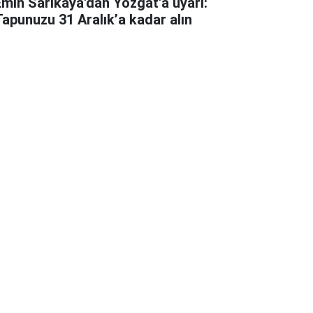
Emin Sarıkaya'dan Yozgat'a uyarı:
Tapunuzu 31 Aralık’a kadar alın