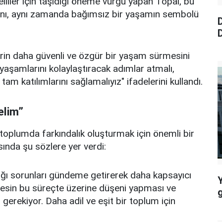
iler için taşıdığı öneme vurgu yapan Topal, bu
ğını, aynı zamanda bağımsız bir yaşamın sembolü
D
D
erin daha güvenli ve özgür bir yaşam sürmesini
 yaşamlarını kolaylaştıracak adımlar atmalı,
a tam katılımlarını sağlamalıyız" ifadelerini kullandı.
elim”
toplumda farkındalık oluşturmak için önemli bir
ında şu sözlere yer verdi:
ştığı sorunları gündeme getirerek daha kapsayıcı
erkesin bu süreçte üzerine düşeni yapması ve
 gerekiyor. Daha adil ve eşit bir toplum için