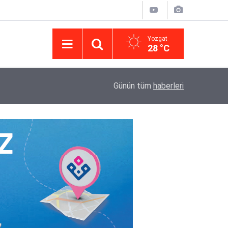
Yozgat
28 °C
14:43
Yargıtay’da iletişim hamlesi: Kurumsal görünür
Günün tüm
haberleri