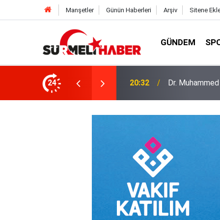
Manşetler
Günün Haberleri
Arşiv
Sitene Ekl
GÜNDEM
SP
a okurlarıyla buluştu
24
14:52
Diyanet İşleri B