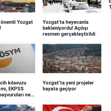
 önemli Yozgat
Yozgat'ta heyecanla
!
bekleniyordu! Açılışı
resmen gerçekleştirildi
cih kılavuzu
Yozgat’ta yeni projeler
ı mı, EKPSS
hayata geçiyor
 başvuruları ne
lıyor?