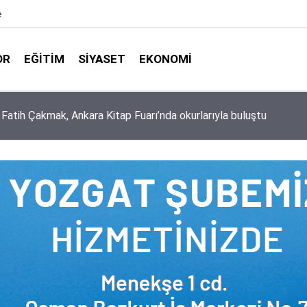
e
OR
EĞITIM
SIYASET
EKONOMI
aşkanlığı ile Türkiye Diyanet Vakfı milyonları sevindirdi