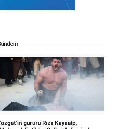
Gündem
Yozgat'ın gururu Rıza Kayaalp,