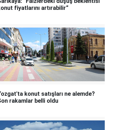
Sarıkaya: “Faizlerdeki düşüş beklentisi
onut fiyatlarını artırabilir”
Yozgat'ta konut satışları ne alemde?
Son rakamlar belli oldu