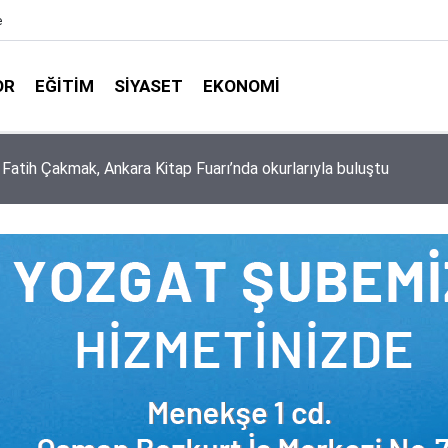
e
OR
EĞITIM
SIYASET
EKONOMI
aşkanlığı ile Türkiye Diyanet Vakfı milyonları sevindirdi