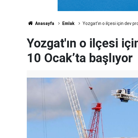
Anasayfa
Emlak
Yozgat'ın o ilçesi için dev p
Yozgat'ın o ilçesi iç
10 Ocak’ta başlıyor