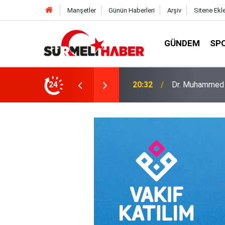
Manşetler
Günün Haberleri
Arşiv
Sitene Ekl
GÜNDEM
SP
a okurlarıyla buluştu
24
14:52
Diyanet İşleri B