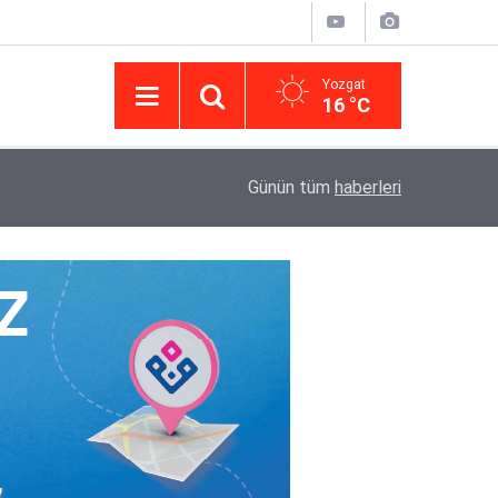
Yozgat
16 °C
14:43
Yargıtay’da iletişim hamlesi: Kurumsal görünür
Günün tüm
haberleri