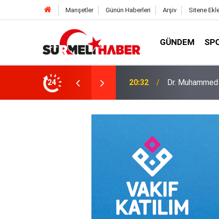
Manşetler
Günün Haberleri
Arşiv
Sitene Ekl
GÜNDEM
SP
a okurlarıyla buluştu
24
14:52
Diyanet İşleri B