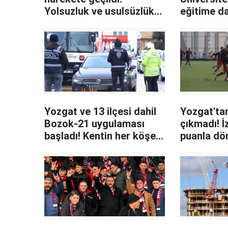
Yolsuzluk ve usulsüzlük
eğitime da
operasyonu genişliyor
semineri
Yozgat ve 13 ilçesi dahil
Yozgat'tan
Bozok-21 uygulaması
çıkmadı! İ
başladı! Kentin her köşe
puanla dö
başında onlar bulunuyor