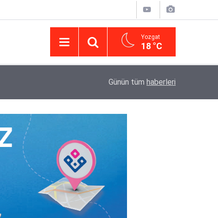
Yozgat
18 °C
14:43
Yargıtay’da iletişim hamlesi: Kurumsal görünür
Günün tüm
haberleri