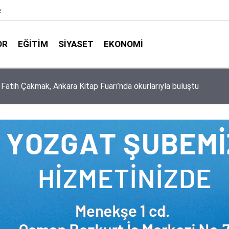
e
OR
EĞITIM
SIYASET
EKONOMI
aşkanlığı ile Türkiye Diyanet Vakfı milyonları sevindirdi