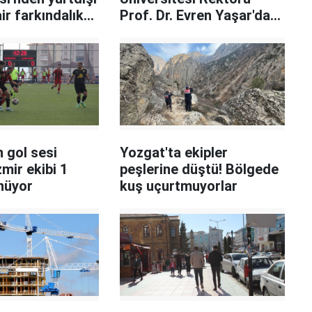
ir farkındalık
Prof. Dr. Evren Yaşar'dan
önemli tavsiyeler!
 gol sesi
Yozgat'ta ekipler
zmir ekibi 1
peşlerine düştü! Bölgede
nüyor
kuş uçurtmuyorlar