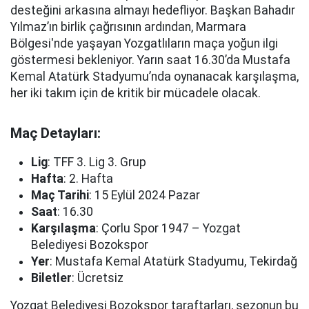
desteğini arkasına almayı hedefliyor. Başkan Bahadır
Yılmaz’ın birlik çağrısının ardından, Marmara
Bölgesi'nde yaşayan Yozgatlıların maça yoğun ilgi
göstermesi bekleniyor. Yarın saat 16.30’da Mustafa
Kemal Atatürk Stadyumu’nda oynanacak karşılaşma,
her iki takım için de kritik bir mücadele olacak.
Maç Detayları:
Lig
: TFF 3. Lig 3. Grup
Hafta
: 2. Hafta
Maç Tarihi
: 15 Eylül 2024 Pazar
Saat
: 16.30
Karşılaşma
: Çorlu Spor 1947 – Yozgat
Belediyesi Bozokspor
Yer
: Mustafa Kemal Atatürk Stadyumu, Tekirdağ
Biletler
: Ücretsiz
Yozgat Belediyesi Bozokspor taraftarları, sezonun bu