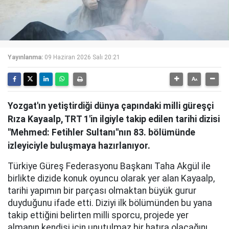
Yayınlanma:
09 Haziran 2026 Salı 20:21
Yozgat'ın yetiştirdiği dünya çapındaki milli güreşçi
Rıza Kayaalp, TRT 1'in ilgiyle takip edilen tarihi dizisi
"Mehmed: Fetihler Sultanı"nın 83. bölümünde
izleyiciyle buluşmaya hazırlanıyor.
Türkiye Güreş Federasyonu Başkanı Taha Akgül ile
birlikte dizide konuk oyuncu olarak yer alan Kayaalp,
tarihi yapımın bir parçası olmaktan büyük gurur
duyduğunu ifade etti. Diziyi ilk bölümünden bu yana
takip ettiğini belirten milli sporcu, projede yer
almanın kendisi için unutulmaz bir hatıra olacağını