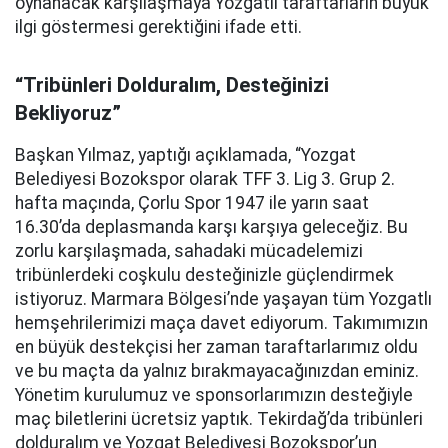
oynanacak karşılaşmaya Yozgatlı taraftarların büyük
ilgi göstermesi gerektiğini ifade etti.
“Tribünleri Dolduralım, Desteğinizi
Bekliyoruz”
Başkan Yılmaz, yaptığı açıklamada, “Yozgat
Belediyesi Bozokspor olarak TFF 3. Lig 3. Grup 2.
hafta maçında, Çorlu Spor 1947 ile yarın saat
16.30’da deplasmanda karşı karşıya geleceğiz. Bu
zorlu karşılaşmada, sahadaki mücadelemizi
tribünlerdeki coşkulu desteğinizle güçlendirmek
istiyoruz. Marmara Bölgesi’nde yaşayan tüm Yozgatlı
hemşehrilerimizi maça davet ediyorum. Takımımızın
en büyük destekçisi her zaman taraftarlarımız oldu
ve bu maçta da yalnız bırakmayacağınızdan eminiz.
Yönetim kurulumuz ve sponsorlarımızın desteğiyle
maç biletlerini ücretsiz yaptık. Tekirdağ’da tribünleri
dolduralım ve Yozgat Belediyesi Bozokspor’un