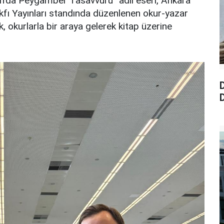
’da Peygamber Tasavvuru” adlı eseri, Ankara
fı Yayınları standında düzenlenen okur-yazar
, okurlarla bir araya gelerek kitap üzerine
D
D