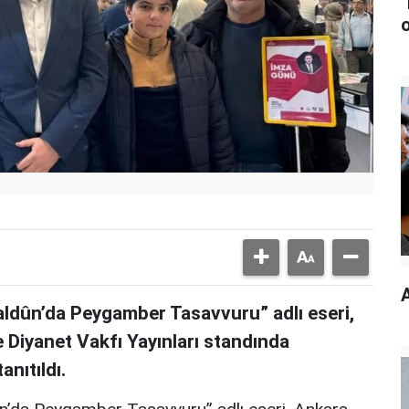
ldûn’da Peygamber Tasavvuru” adlı eseri,
 Diyanet Vakfı Yayınları standında
nıtıldı.