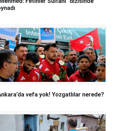
"Mehmed: Fetihler Sultanı" dizisinde
oynadı
Ankara’da vefa yok! Yozgatlılar nerede?