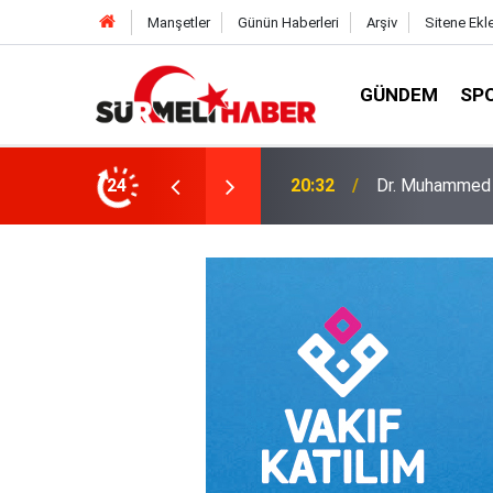
Manşetler
Günün Haberleri
Arşiv
Sitene Ekl
GÜNDEM
SP
a okurlarıyla buluştu
24
14:52
Diyanet İşleri B