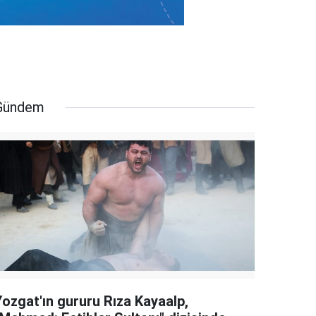
Gündem
Yozgat'ın gururu Rıza Kayaalp,