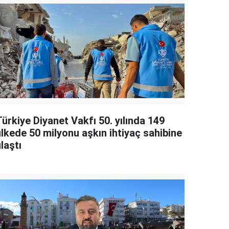
ürkiye Diyanet Vakfı 50. yılında 149
ülkede 50 milyonu aşkın ihtiyaç sahibine
laştı