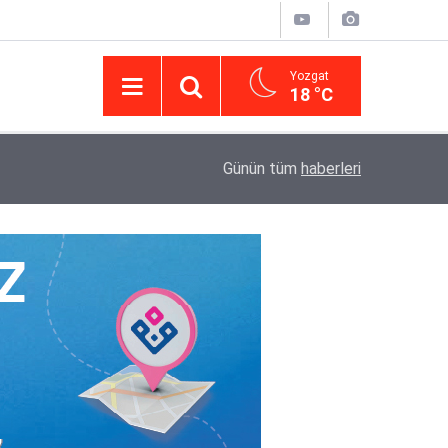
Yozgat
18 °C
14:43
Yargıtay’da iletişim hamlesi: Kurumsal görünür
Günün tüm
haberleri