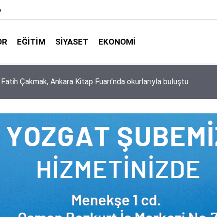
e
OR
EĞITIM
SIYASET
EKONOMI
aşkanlığı ile Türkiye Diyanet Vakfı milyonları sevindirdi