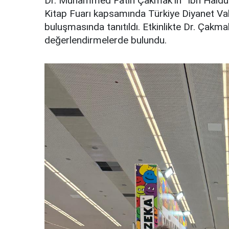
Dr. Muhammed Fatih Çakmak’ın “İbn Haldûn
Kitap Fuarı kapsamında Türkiye Diyanet Vak
buluşmasında tanıtıldı. Etkinlikte Dr. Çakmak
değerlendirmelerde bulundu.