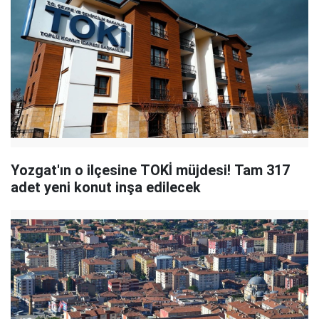
Yozgat'ın o ilçesine TOKİ müjdesi! Tam 317
adet yeni konut inşa edilecek