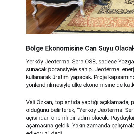
Bölge Ekonomisine Can Suyu Olaca
Yerköy Jeotermal Sera OSB, sadece Yozgat’ı
sunacak potansiyele sahip. Jeotermal enerji 
kullanarak üretim yapacak. Proje kapsamında
yönlendirilmesiyle ülke ekonomisine de katk
Vali Özkan, toplantıda yaptığı açıklamada, 
olduğunu belirterek, “Yerköy Jeotermal S
açısından önemli bir adım olacak. Paydaşlar
aşamasına geldik. Yakın zamanda çalışmala
ediyoruz” dedi.