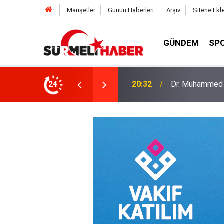
Manşetler
Günün Haberleri
Arşiv
Sitene Ekl
GÜNDEM
SP
a okurlarıyla buluştu
24
14:52
Diyanet İşleri B