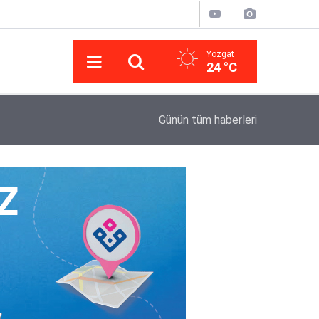
Yozgat
24 °C
14:43
Yargıtay’da iletişim hamlesi: Kurumsal görünür
Günün tüm
haberleri