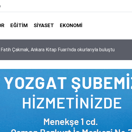
e
OR
EĞITIM
SIYASET
EKONOMI
aşkanlığı ile Türkiye Diyanet Vakfı milyonları sevindirdi