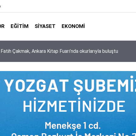
e
OR
EĞITIM
SIYASET
EKONOMI
aşkanlığı ile Türkiye Diyanet Vakfı milyonları sevindirdi