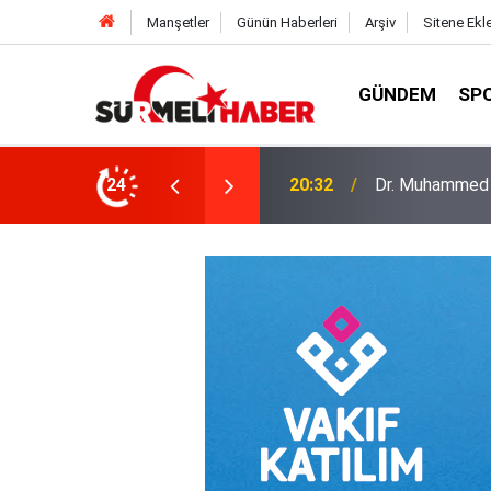
Manşetler
Günün Haberleri
Arşiv
Sitene Ekl
GÜNDEM
SP
a okurlarıyla buluştu
24
14:52
Diyanet İşleri B