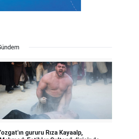
Gündem
Yozgat'ın gururu Rıza Kayaalp,