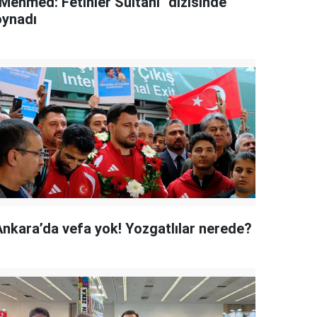
"Mehmed: Fetihler Sultanı" dizisinde
oynadı
Ankara’da vefa yok! Yozgatlılar nerede?