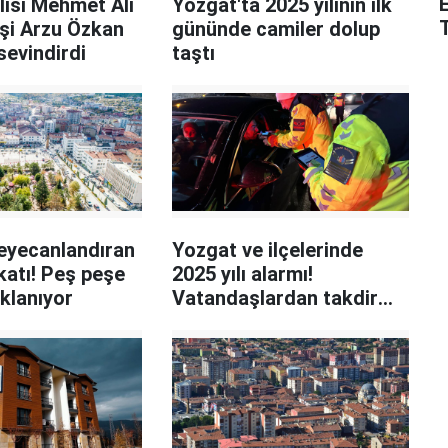
lisi Mehmet Ali
Yozgat'ta 2025 yılının ilk
eşi Arzu Özkan
gününde camiler dolup
sevindirdi
taştı
heyecanlandıran
Yozgat ve ilçelerinde
katı! Peş peşe
2025 yılı alarmı!
ıklanıyor
Vatandaşlardan takdir
topladı