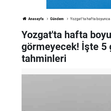
Anasayfa
Gündem
Yozgat'ta hafta boyunca 
Yozgat'ta hafta boy
görmeyecek! İşte 5
tahminleri