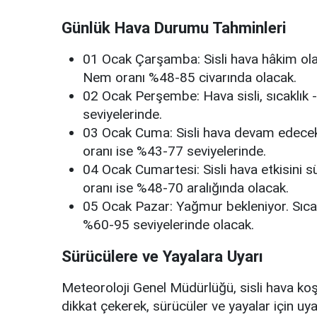
Günlük Hava Durumu Tahminleri
01 Ocak Çarşamba: Sisli hava hâkim olac
Nem oranı %48-85 civarında olacak.
02 Ocak Perşembe: Hava sisli, sıcaklık
seviyelerinde.
03 Ocak Cuma: Sisli hava devam edecek.
oranı ise %43-77 seviyelerinde.
04 Ocak Cumartesi: Sisli hava etkisini s
oranı ise %48-70 aralığında olacak.
05 Ocak Pazar: Yağmur bekleniyor. Sıcak
%60-95 seviyelerinde olacak.
Sürücülere ve Yayalara Uyarı
Meteoroloji Genel Müdürlüğü, sisli hava ko
dikkat çekerek, sürücüler ve yayalar için u