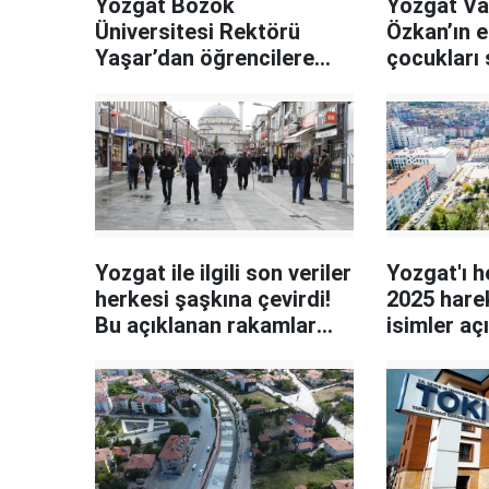
Yozgat Bozok
Yozgat Va
Üniversitesi Rektörü
Özkan’ın 
Yaşar’dan öğrencilere
çocukları 
önemli tavsiyeler
Yozgat ile ilgili son veriler
Yozgat'ı 
herkesi şaşkına çevirdi!
2025 hare
Bu açıklanan rakamlar
isimler aç
neyin habercisi?