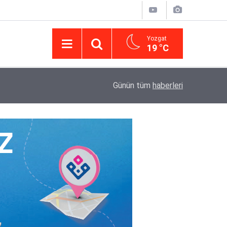
Yozgat
19 °C
14:43
Yargıtay’da iletişim hamlesi: Kurumsal görünür
Günün tüm
haberleri