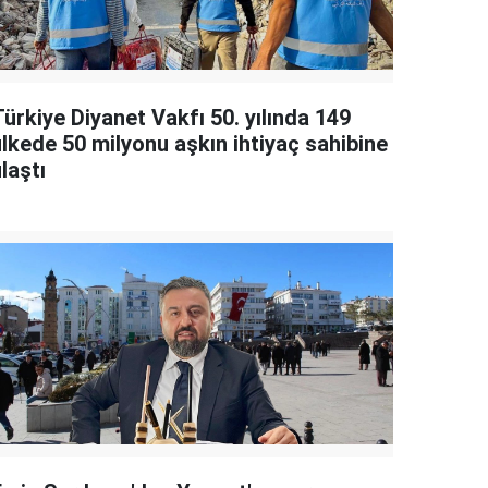
ürkiye Diyanet Vakfı 50. yılında 149
ülkede 50 milyonu aşkın ihtiyaç sahibine
laştı