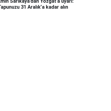
Emin Sarıkaya'dan Yozgat'a uyarı:
Tapunuzu 31 Aralık’a kadar alın