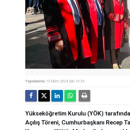
Yayınlanma:
15 Ekim 2024 Salı 10:33
Yükseköğretim Kurulu (YÖK) tarafınd
Açılış Töreni, Cumhurbaşkanı Recep Tay