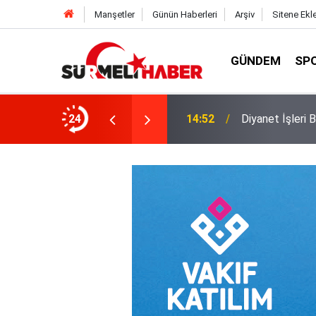
Manşetler
Günün Haberleri
Arşiv
Sitene Ekl
GÜNDEM
SP
a okurlarıyla buluştu
24
14:52
Diyanet İşleri B