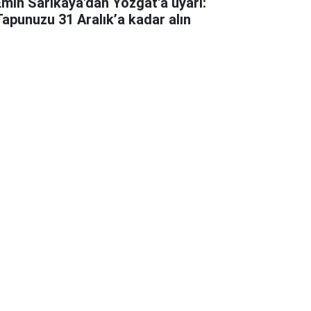
Emin Sarıkaya'dan Yozgat'a uyarı:
Tapunuzu 31 Aralık’a kadar alın