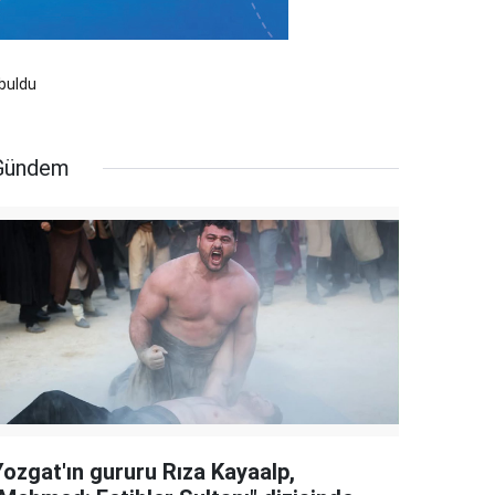
 buldu
Gündem
Yozgat'ın gururu Rıza Kayaalp,