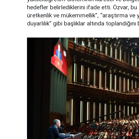
hedefler belirlediklerini ifade etti. Özvar, bu h
üretkenlik ve mükemmellik”, “araştırma ve ye
duyarlılık” gibi başlıklar altında toplandığını b