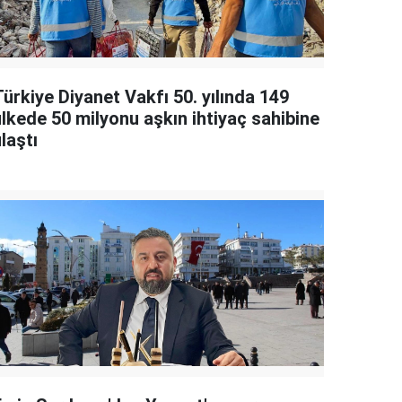
ürkiye Diyanet Vakfı 50. yılında 149
ülkede 50 milyonu aşkın ihtiyaç sahibine
laştı