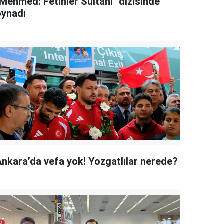
"Mehmed: Fetihler Sultanı" dizisinde
oynadı
Ankara’da vefa yok! Yozgatlılar nerede?