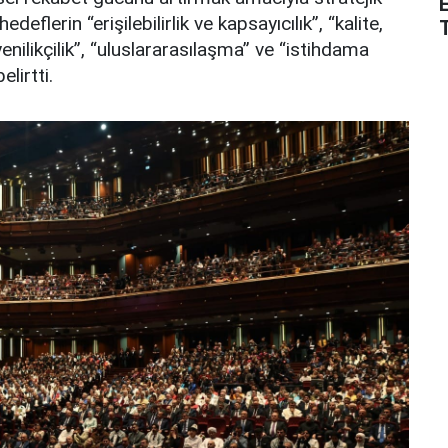
edeflerin “erişilebilirlik ve kapsayıcılık”, “kalite,
nilikçilik”, “uluslararasılaşma” ve “istihdama
elirtti.