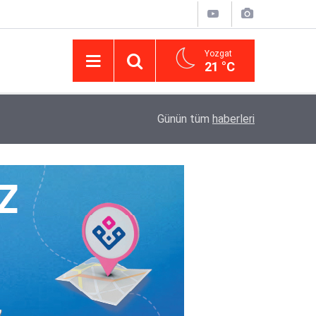
Yozgat
21 °C
14:43
Yargıtay’da iletişim hamlesi: Kurumsal görünür
Günün tüm
haberleri