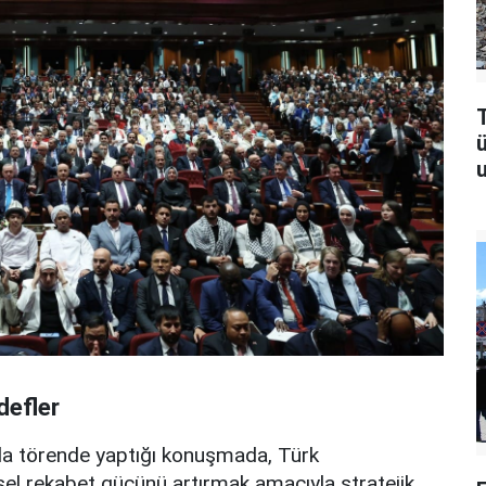
T
u
defler
da törende yaptığı konuşmada, Türk
el rekabet gücünü artırmak amacıyla stratejik