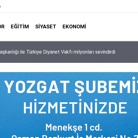
e
OR
EĞITIM
SIYASET
EKONOMI
aşkanlığı ile Türkiye Diyanet Vakfı milyonları sevindirdi