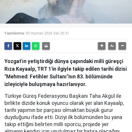
Yayınlanma:
09 Haziran 2026 Salı 20:21
Yozgat'ın yetiştirdiği dünya çapındaki milli güreşçi
Rıza Kayaalp, TRT 1'in ilgiyle takip edilen tarihi dizisi
"Mehmed: Fetihler Sultanı"nın 83. bölümünde
izleyiciyle buluşmaya hazırlanıyor.
Türkiye Güreş Federasyonu Başkanı Taha Akgül ile
birlikte dizide konuk oyuncu olarak yer alan Kayaalp,
tarihi yapımın bir parçası olmaktan büyük gurur
duyduğunu ifade etti. Diziyi ilk bölümünden bu yana
takip ettiğini belirten milli sporcu, projede yer
almanın kendisi için unutulmaz bir hatıra olacağını