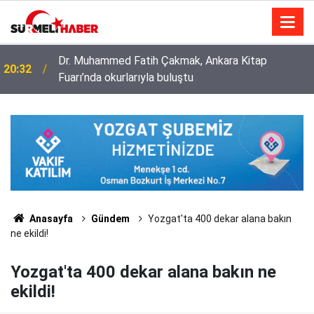
Diyanet İşleri Başkanlığı ile Türkiye Diyanet Vakfı
14:52
milyonları sevindirdi
Anasayfa
Gündem
Yozgat'ta 400 dekar alana bakın
ne ekildi!
Yozgat'ta 400 dekar alana bakın ne
ekildi!