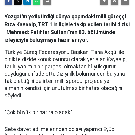
Yozgat'ın yetiştirdiği dünya çapındaki milli güreşçi
Rıza Kayaalp, TRT 1'in ilgiyle takip edilen tarihi dizisi
"Mehmed: Fetihler Sultanı"nın 83. bölümünde
izleyiciyle buluşmaya hazırlanıyor.
Türkiye Güreş Federasyonu Başkanı Taha Akgül ile
birlikte dizide konuk oyuncu olarak yer alan Kayaalp,
tarihi yapımın bir parçası olmaktan büyük gurur
duyduğunu ifade etti. Diziyi ilk bölümünden bu yana
takip ettiğini belirten milli sporcu, projede yer
almanın kendisi için unutulmaz bir hatıra olacağını
söyledi.
"Çok büyük bir hatıra olacak"
Sete davet edilmelerinden dolayı yapımcı Eyüp