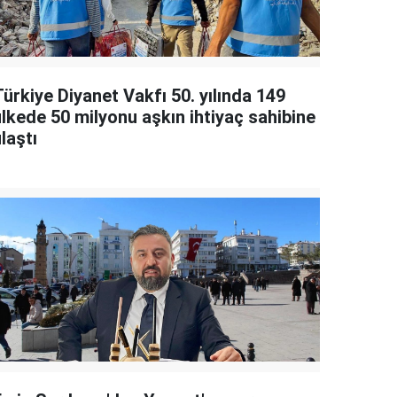
ürkiye Diyanet Vakfı 50. yılında 149
ülkede 50 milyonu aşkın ihtiyaç sahibine
laştı