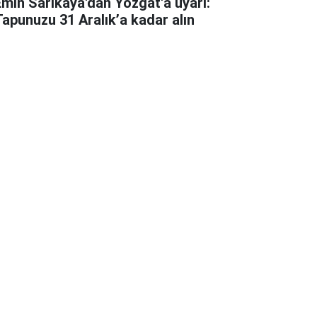
Emin Sarıkaya'dan Yozgat'a uyarı:
Tapunuzu 31 Aralık’a kadar alın