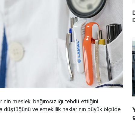
D
D
inin mesleki bağımsızlığı tehdit ettiğini
ına düştüğünü ve emeklilik haklarının büyük ölçüde