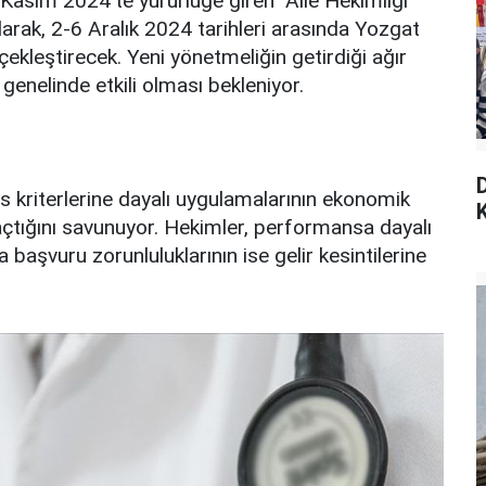
1 Kasım 2024’te yürürlüğe giren "Aile Hekimliği
rak, 2-6 Aralık 2024 tarihleri arasında Yozgat
çekleştirecek. Yeni yönetmeliğin getirdiği ağır
genelinde etkili olması bekleniyor.
s kriterlerine dayalı uygulamalarının ekonomik
K
 açtığını savunuyor. Hekimler, performansa dayalı
aşvuru zorunluluklarının ise gelir kesintilerine