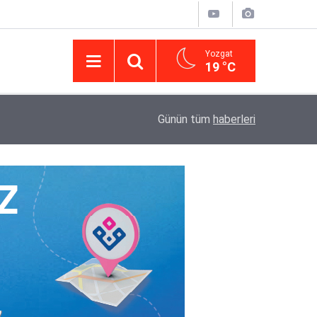
Yozgat
19 °C
14:43
Yargıtay’da iletişim hamlesi: Kurumsal görünür
Günün tüm
haberleri