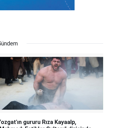
Gündem
Yozgat'ın gururu Rıza Kayaalp,