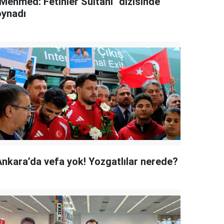
"Mehmed: Fetihler Sultanı" dizisinde
oynadı
Ankara’da vefa yok! Yozgatlılar nerede?