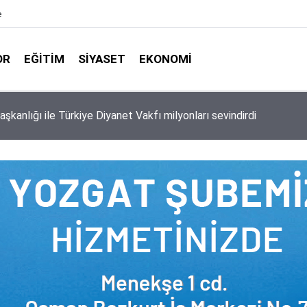
e
OR
EĞITIM
SIYASET
EKONOMI
aşkanlığı ile Türkiye Diyanet Vakfı milyonları sevindirdi