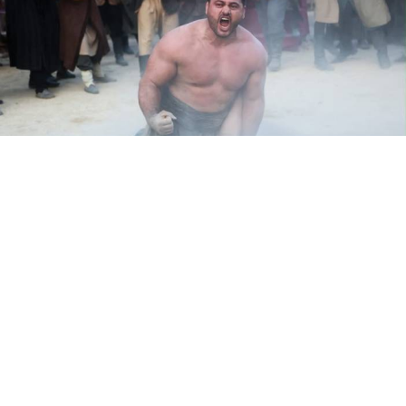
Yayınlanma:
09 Haziran 2026 Salı 20:21
Yozgat'ın yetiştirdiği dünya çapındaki milli güreşçi
Rıza Kayaalp, TRT 1'in ilgiyle takip edilen tarihi dizisi
"Mehmed: Fetihler Sultanı"nın 83. bölümünde
izleyiciyle buluşmaya hazırlanıyor.