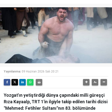
Yayınlanma:
09 Haziran 2026 Salı 20:21
Yozgat'ın yetiştirdiği dünya çapındaki milli güreşçi
Rıza Kayaalp, TRT 1'in ilgiyle takip edilen tarihi dizisi
"Mehmed: Fetihler Sultanı"nın 83. bölümünde