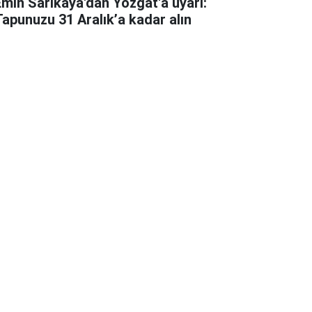
Emin Sarıkaya'dan Yozgat'a uyarı:
Tapunuzu 31 Aralık’a kadar alın