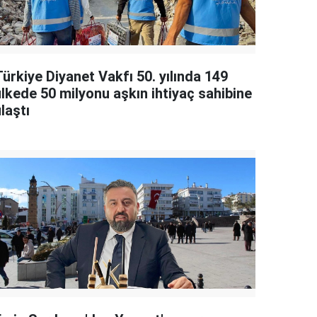
ürkiye Diyanet Vakfı 50. yılında 149
ülkede 50 milyonu aşkın ihtiyaç sahibine
laştı