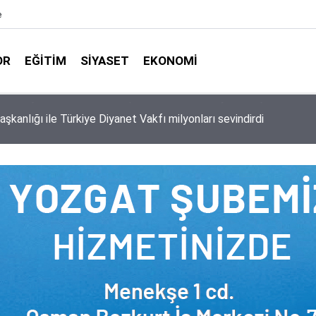
e
OR
EĞITIM
SIYASET
EKONOMI
aşkanlığı ile Türkiye Diyanet Vakfı milyonları sevindirdi