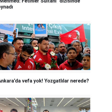
"Mehmed: Fetihler Sultanı" dizisinde
oynadı
Ankara’da vefa yok! Yozgatlılar nerede?