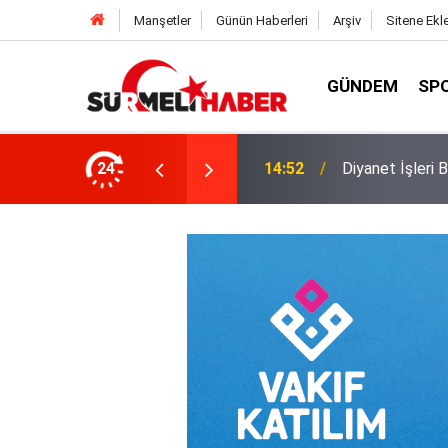
Manşetler
Günün Haberleri
Arşiv
Sitene Ekl
GÜNDEM
SP
a okurlarıyla buluştu
24
14:52
Diyanet İşleri B