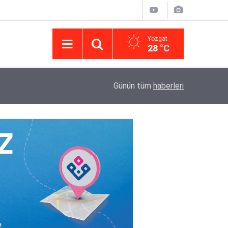
Yozgat
28 °C
14:43
Yargıtay’da iletişim hamlesi: Kurumsal görünür
Günün tüm
haberleri