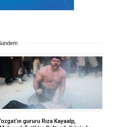
Gündem
Yozgat'ın gururu Rıza Kayaalp,