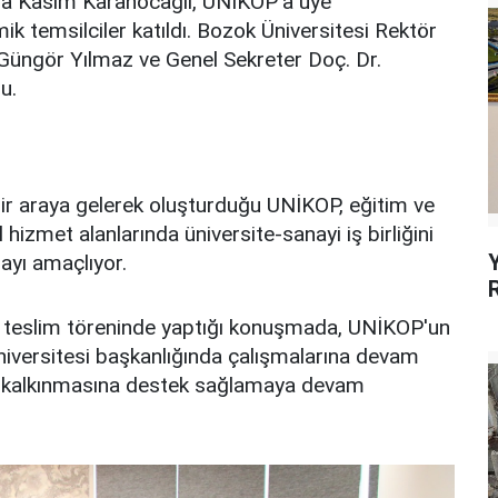
afa Kasım Karahocagil, UNİKOP'a üye
ik temsilciler katıldı. Bozok Üniversitesi Rektör
. Güngör Yılmaz ve Genel Sekreter Doç. Dr.
u.
ir araya gelerek oluşturduğu UNİKOP, eğitim ve
hizmet alanlarında üniversite-sanayi iş birliğini
ayı amaçlıyor.
r teslim töreninde yaptığı konuşmada, UNİKOP'un
versitesi başkanlığında çalışmalarına devam
ölge kalkınmasına destek sağlamaya devam