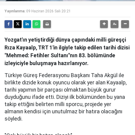
Yayınlanma:
09 Haziran 2026 Salı 20:21
Yozgat'ın yetiştirdiği dünya çapındaki milli güreşçi
Rıza Kayaalp, TRT 1'in ilgiyle takip edilen tarihi dizisi
"Mehmed: Fetihler Sultanı"nın 83. bölümünde
izleyiciyle buluşmaya hazırlanıyor.
Türkiye Güreş Federasyonu Başkanı Taha Akgül ile
birlikte dizide konuk oyuncu olarak yer alan Kayaalp,
tarihi yapımın bir parçası olmaktan büyük gurur
duyduğunu ifade etti. Diziyi ilk bölümünden bu yana
takip ettiğini belirten milli sporcu, projede yer
almanın kendisi için unutulmaz bir hatıra olacağını
söyledi.