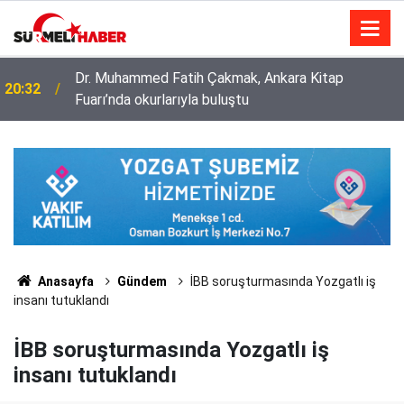
Diyanet İşleri Başkanlığı ile Türkiye Diyanet Vakfı
14:52
milyonları sevindirdi
Anasayfa
Gündem
İBB soruşturmasında Yozgatlı iş
insanı tutuklandı
İBB soruşturmasında Yozgatlı iş
insanı tutuklandı