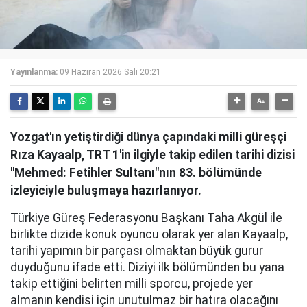
Yayınlanma:
09 Haziran 2026 Salı 20:21
Yozgat'ın yetiştirdiği dünya çapındaki milli güreşçi
Rıza Kayaalp, TRT 1'in ilgiyle takip edilen tarihi dizisi
"Mehmed: Fetihler Sultanı"nın 83. bölümünde
izleyiciyle buluşmaya hazırlanıyor.
Türkiye Güreş Federasyonu Başkanı Taha Akgül ile
birlikte dizide konuk oyuncu olarak yer alan Kayaalp,
tarihi yapımın bir parçası olmaktan büyük gurur
duyduğunu ifade etti. Diziyi ilk bölümünden bu yana
takip ettiğini belirten milli sporcu, projede yer
almanın kendisi için unutulmaz bir hatıra olacağını