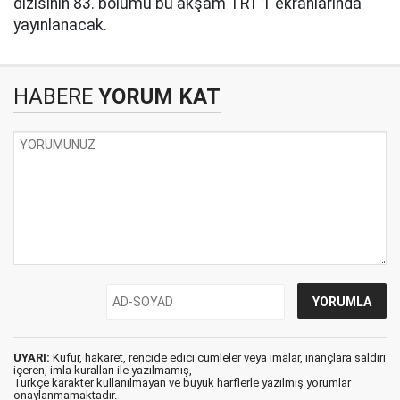
dizisinin 83. bölümü bu akşam TRT 1 ekranlarında
yayınlanacak.
HABERE
YORUM KAT
UYARI:
Küfür, hakaret, rencide edici cümleler veya imalar, inançlara saldırı
içeren, imla kuralları ile yazılmamış,
Türkçe karakter kullanılmayan ve büyük harflerle yazılmış yorumlar
onaylanmamaktadır.