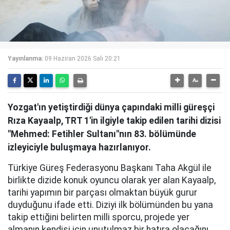
Yayınlanma:
09 Haziran 2026 Salı 20:21
Yozgat'ın yetiştirdiği dünya çapındaki milli güreşçi
Rıza Kayaalp, TRT 1'in ilgiyle takip edilen tarihi dizisi
"Mehmed: Fetihler Sultanı"nın 83. bölümünde
izleyiciyle buluşmaya hazırlanıyor.
Türkiye Güreş Federasyonu Başkanı Taha Akgül ile
birlikte dizide konuk oyuncu olarak yer alan Kayaalp,
tarihi yapımın bir parçası olmaktan büyük gurur
duyduğunu ifade etti. Diziyi ilk bölümünden bu yana
takip ettiğini belirten milli sporcu, projede yer
almanın kendisi için unutulmaz bir hatıra olacağını