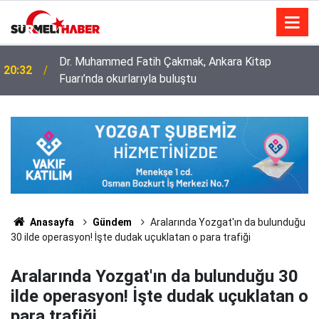
Dr. Muhammed Fatih Çakmak, Ankara Kitap
20:32
Fuarı’nda okurlarıyla buluştu
Diyanet İşleri Başkanlığı ile Türkiye Diyanet Vakfı
14:52
milyonları sevindirdi
Anasayfa
Gündem
Aralarında Yozgat'ın da bulunduğu
30 ilde operasyon! İşte dudak uçuklatan o para trafiği
Aralarında Yozgat'ın da bulunduğu 30
ilde operasyon! İşte dudak uçuklatan o
para trafiği