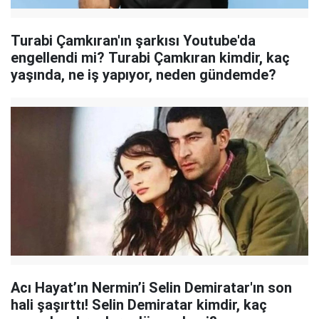
Turabi Çamkıran'ın şarkısı Youtube'da
engellendi mi? Turabi Çamkıran kimdir, kaç
yaşında, ne iş yapıyor, neden gündemde?
Acı Hayat’ın Nermin’i Selin Demiratar'ın son
hali şaşırttı! Selin Demiratar kimdir, kaç