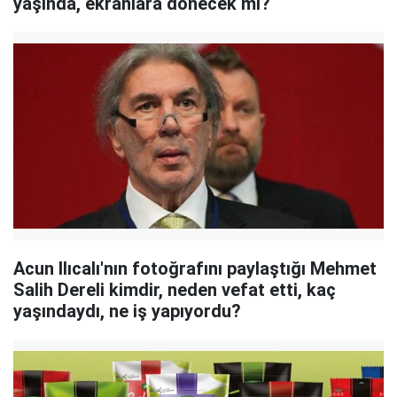
yaşında, ekranlara dönecek mi?
Acun Ilıcalı'nın fotoğrafını paylaştığı Mehmet
Salih Dereli kimdir, neden vefat etti, kaç
yaşındaydı, ne iş yapıyordu?