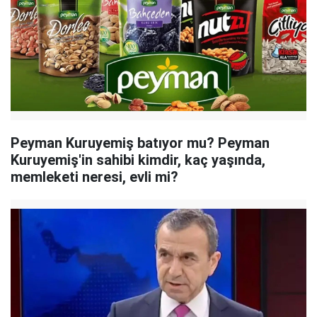
Peyman Kuruyemiş batıyor mu? Peyman
Kuruyemiş'in sahibi kimdir, kaç yaşında,
memleketi neresi, evli mi?