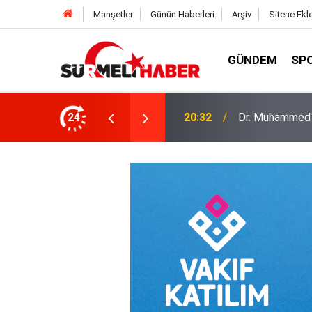
Manşetler
Günün Haberleri
Arşiv
Sitene Ekl
GÜNDEM
SP
a okurlarıyla buluştu
24
14:52
Diyanet İşleri B