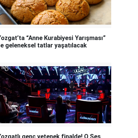
Yozgat’ta “Anne Kurabiyesi Yarışması”
le geleneksel tatlar yaşatılacak
Yozgatlı genç yetenek finalde! O Ses