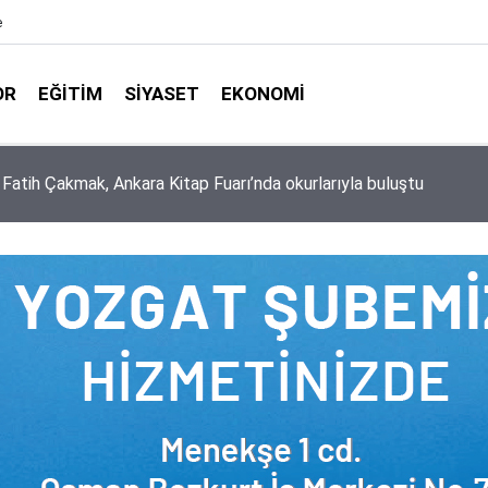
e
OR
EĞITIM
SIYASET
EKONOMI
aşkanlığı ile Türkiye Diyanet Vakfı milyonları sevindirdi