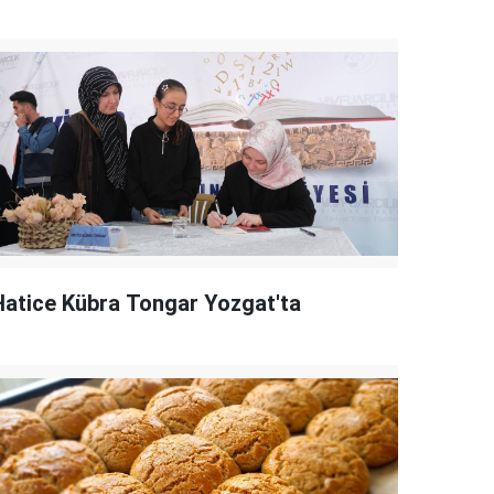
Hatice Kübra Tongar Yozgat'ta