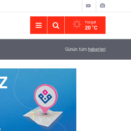
Yozgat
20 °C
14:43
Yargıtay’da iletişim hamlesi: Kurumsal görünür
Günün tüm
haberleri