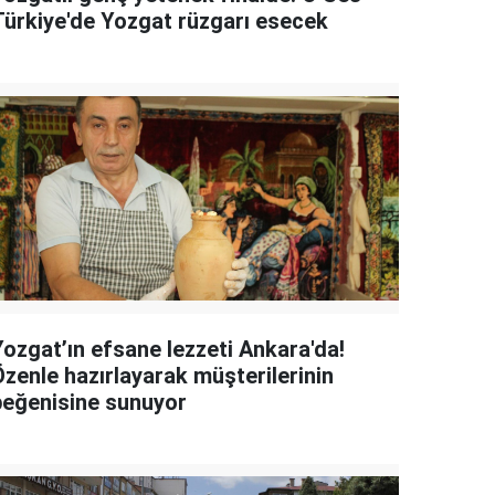
Türkiye'de Yozgat rüzgarı esecek
Yozgat’ın efsane lezzeti Ankara'da!
Özenle hazırlayarak müşterilerinin
beğenisine sunuyor