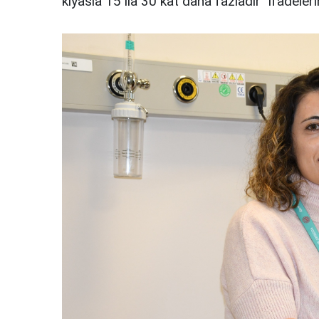
kıyasla 15 ila 30 kat daha fazladır" ifadelerin