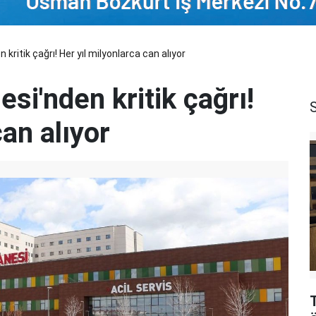
ritik çağrı! Her yıl milyonlarca can alıyor
si'nden kritik çağrı!
S
can alıyor