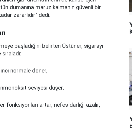
ütün dumanına maruz kalmanın güvenli bir
adar zararlıdır" dedi.
Y
K
rı
şmeye başladığını belirten Üstüner, sigarayı
 sıraladı:
sıncı normale döner,
onmonoksit seviyesi düşer,
er fonksiyonları artar, nefes darlığı azalır,
Y