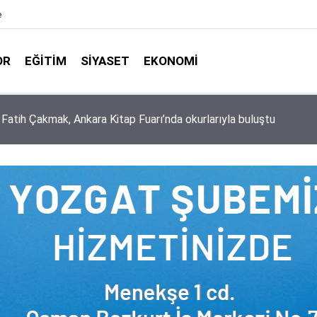
e
OR
EĞITIM
SIYASET
EKONOMI
aşkanlığı ile Türkiye Diyanet Vakfı milyonları sevindirdi