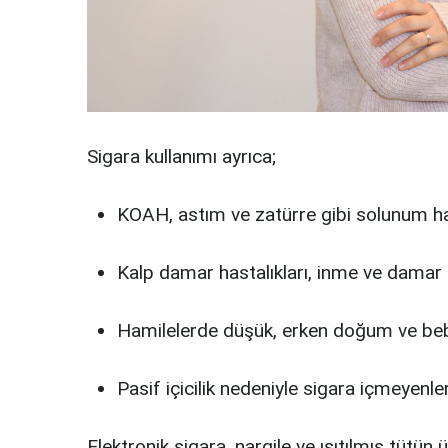
Sigara kullanımı ayrıca;
KOAH, astım ve zatürre gibi solunum hasta
Kalp damar hastalıkları, inme ve damar tık
Hamilelerde düşük, erken doğum ve bebek 
Pasif içicilik nedeniyle sigara içmeyenle
Elektronik sigara, nargile ve ısıtılmış tütün 