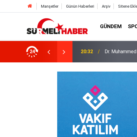
Manşetler
Günün Haberleri
Arşiv
Sitene Ekl
GÜNDEM
SP
a okurlarıyla buluştu
24
14:52
Diyanet İşleri B