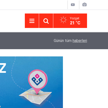
Yozgat
21 °C
14:43
Yargıtay’da iletişim hamlesi: Kurumsal görünür
Günün tüm
haberleri