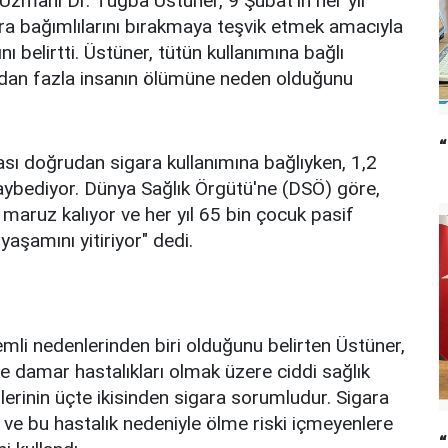
Uzmanı Dr. Tuğba Üstüner, 9 Şubat'ın her yıl
ara bağımlılarını bırakmaya teşvik etmek amacıyla
 belirtti. Üstüner, tütün kullanımına bağlı
ondan fazla insanın ölümüne neden olduğunu
“
ası doğrudan sigara kullanımına bağlıyken, 1,2
ı kaybediyor. Dünya Sağlık Örgütü'ne (DSÖ) göre,
maruz kalıyor ve her yıl 65 bin çocuk pasif
yaşamını yitiriyor" dedi.
mli nedenlerinden biri olduğunu belirten Üstüner,
e damar hastalıkları olmak üzere ciddi sağlık
lerinin üçte ikisinden sigara sorumludur. Sigara
 ve bu hastalık nedeniyle ölme riski içmeyenlere
“