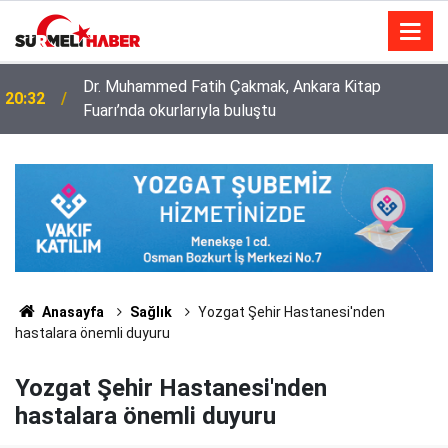
Dr. Muhammed Fatih Çakmak, Ankara Kitap
20:32
Fuarı’nda okurlarıyla buluştu
Diyanet İşleri Başkanlığı ile Türkiye Diyanet Vakfı
14:52
milyonları sevindirdi
Anasayfa
Sağlık
Yozgat Şehir Hastanesi'nden
hastalara önemli duyuru
Yozgat Şehir Hastanesi'nden
hastalara önemli duyuru