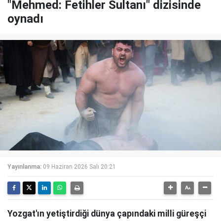
"Mehmed: Fetihler Sultanı" dizisinde
oynadı
Yayınlanma:
09 Haziran 2026 Salı 20:21
Yozgat'ın yetiştirdiği dünya çapındaki milli güreşçi