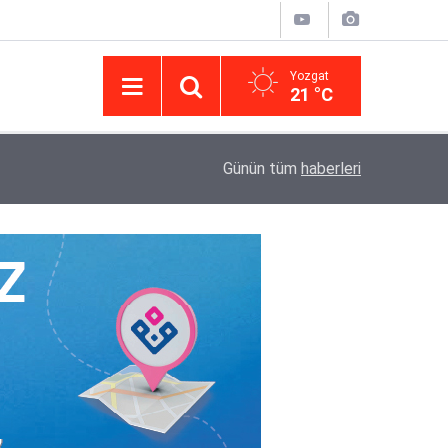
Yozgat
21 °C
14:43
Yargıtay’da iletişim hamlesi: Kurumsal görünür
Günün tüm
haberleri