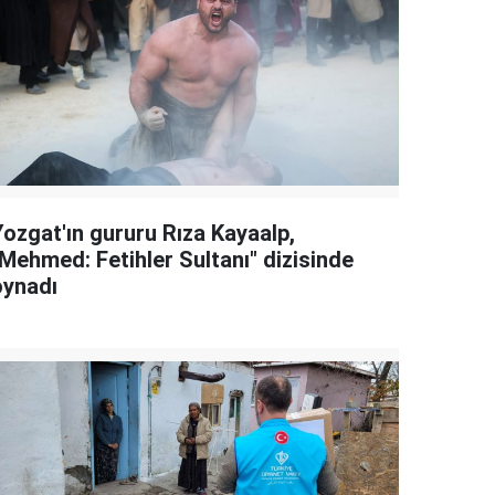
Yozgat'ın gururu Rıza Kayaalp,
"Mehmed: Fetihler Sultanı" dizisinde
oynadı