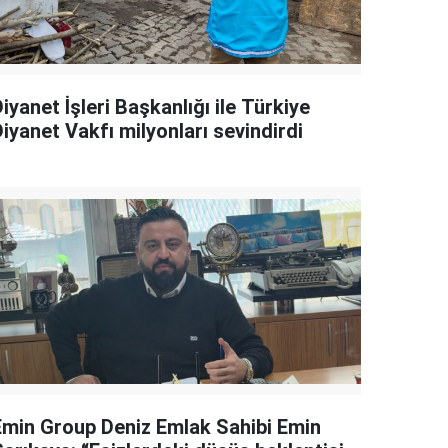
iyanet İşleri Başkanlığı ile Türkiye
iyanet Vakfı milyonları sevindirdi
Emin Group Deniz Emlak Sahibi Emin