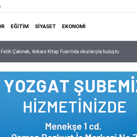
e
OR
EĞITIM
SIYASET
EKONOMI
aşkanlığı ile Türkiye Diyanet Vakfı milyonları sevindirdi