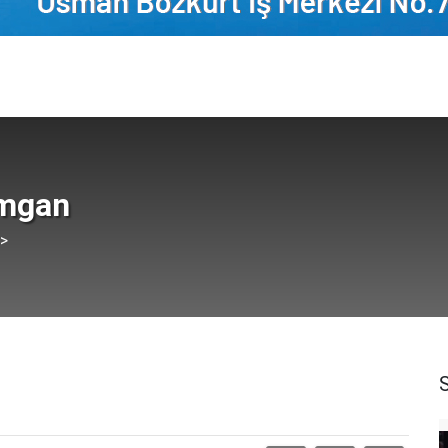
mgan
 >