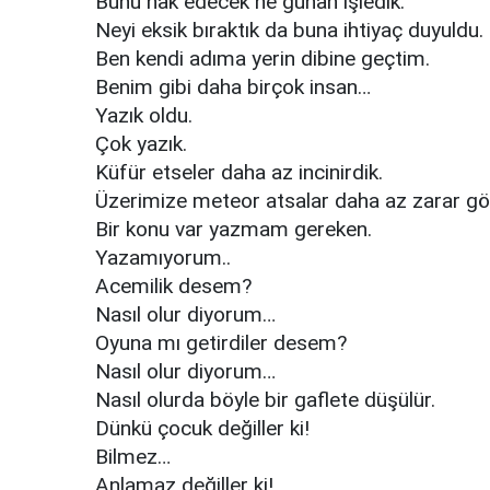
Bunu hak edecek ne günah işledik.
Neyi eksik bıraktık da buna ihtiyaç duyuldu.
Ben kendi adıma yerin dibine geçtim.
Benim gibi daha birçok insan…
Yazık oldu.
Çok yazık.
Küfür etseler daha az incinirdik.
Üzerimize meteor atsalar daha az zarar gö
Bir konu var yazmam gereken.
Yazamıyorum..
Acemilik desem?
Nasıl olur diyorum…
Oyuna mı getirdiler desem?
Nasıl olur diyorum…
Nasıl olurda böyle bir gaflete düşülür.
Dünkü çocuk değiller ki!
Bilmez…
Anlamaz değiller ki!