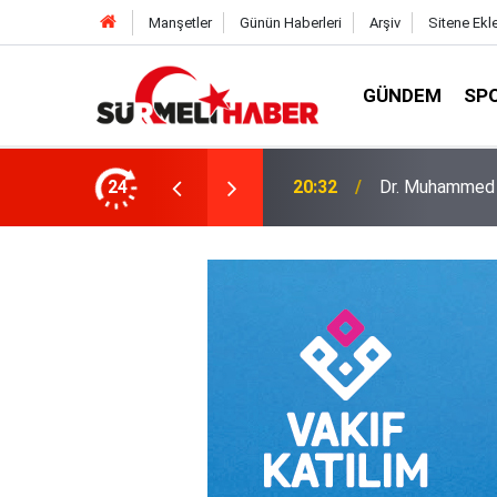
Manşetler
Günün Haberleri
Arşiv
Sitene Ekl
GÜNDEM
SP
a okurlarıyla buluştu
24
14:52
Diyanet İşleri B