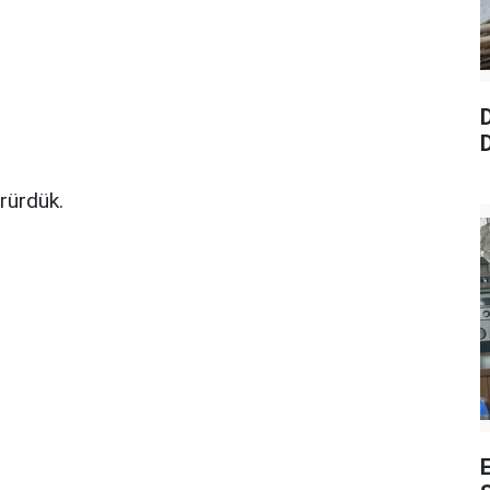
D
D
rürdük.