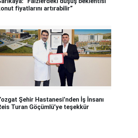
Sarıkaya: “Faizlerdeki düşüş beklentisi
onut fiyatlarını artırabilir”
Yozgat Şehir Hastanesi’nden İş İnsanı
Reis Turan Göçümlü’ye teşekkür