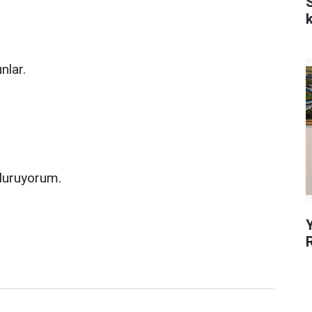
k
nlar.
 duruyorum.