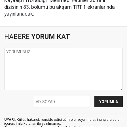
Kayaalp'in rol aldığı "Mehmed: Fetihler Sultanı"
dizisinin 83. bölümü bu akşam TRT 1 ekranlarında
yayınlanacak.
HABERE
YORUM KAT
UYARI:
Küfür, hakaret, rencide edici cümleler veya imalar, inançlara saldırı
içeren, imla kuralları ile yazılmamış,