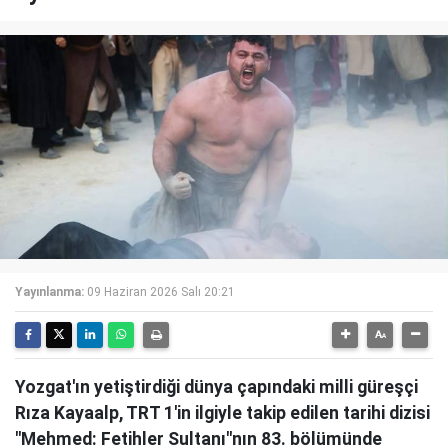
Yayınlanma:
09 Haziran 2026 Salı 20:21
Yozgat'ın yetiştirdiği dünya çapındaki milli güreşçi
Rıza Kayaalp, TRT 1'in ilgiyle takip edilen tarihi dizisi
"Mehmed: Fetihler Sultanı"nın 83. bölümünde