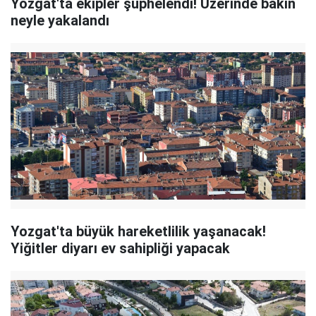
Yozgat'ta ekipler şüphelendi! Üzerinde bakın
neyle yakalandı
Yozgat'ta büyük hareketlilik yaşanacak!
Yiğitler diyarı ev sahipliği yapacak