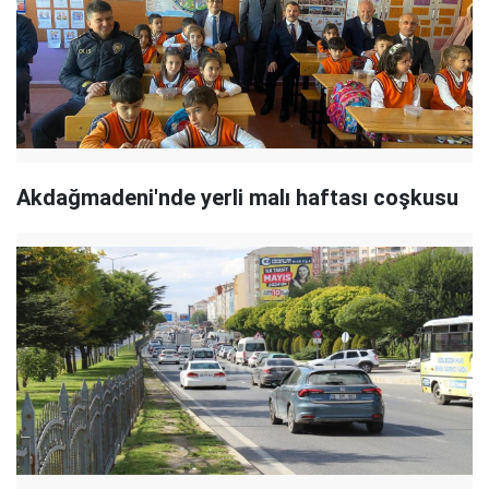
Akdağmadeni'nde yerli malı haftası coşkusu