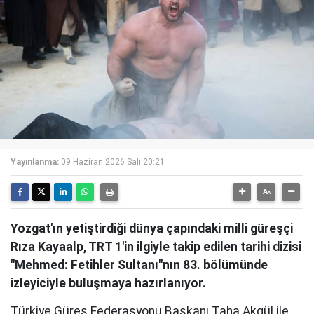
Yayınlanma:
09 Haziran 2026 Salı 20:21
Yozgat'ın yetiştirdiği dünya çapındaki milli güreşçi
Rıza Kayaalp, TRT 1'in ilgiyle takip edilen tarihi dizisi
"Mehmed: Fetihler Sultanı"nın 83. bölümünde
izleyiciyle buluşmaya hazırlanıyor.
Türkiye Güreş Federasyonu Başkanı Taha Akgül ile