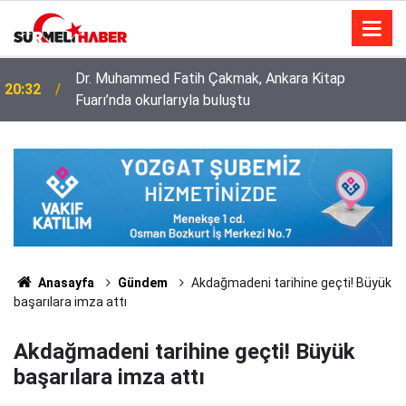
Diyanet İşleri Başkanlığı ile Türkiye Diyanet Vakfı
14:52
milyonları sevindirdi
Anasayfa
Gündem
Akdağmadeni tarihine geçti! Büyük
başarılara imza attı
Akdağmadeni tarihine geçti! Büyük
başarılara imza attı