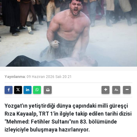
Yayınlanma:
09 Haziran 2026 Salı 20:21
Yozgat'ın yetiştirdiği dünya çapındaki milli güreşçi
Rıza Kayaalp, TRT 1'in ilgiyle takip edilen tarihi dizisi
"Mehmed: Fetihler Sultanı"nın 83. bölümünde
izleyiciyle buluşmaya hazırlanıyor.