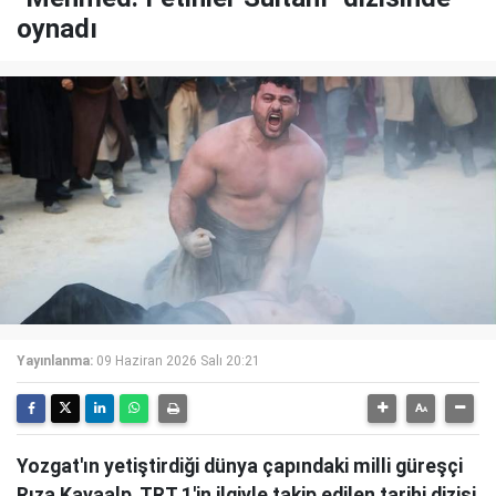
oynadı
Yayınlanma:
09 Haziran 2026 Salı 20:21
Yozgat'ın yetiştirdiği dünya çapındaki milli güreşçi
Rıza Kayaalp, TRT 1'in ilgiyle takip edilen tarihi dizisi