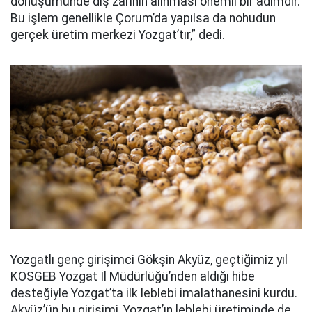
dönüşümünde dış zarının alınması önemli bir adımdır.
Bu işlem genellikle Çorum’da yapılsa da nohudun
gerçek üretim merkezi Yozgat’tır,” dedi.
Yozgatlı genç girişimci Gökşin Akyüz, geçtiğimiz yıl
KOSGEB Yozgat İl Müdürlüğü’nden aldığı hibe
desteğiyle Yozgat’ta ilk leblebi imalathanesini kurdu.
Akyüz’ün bu girişimi, Yozgat’ın leblebi üretiminde de