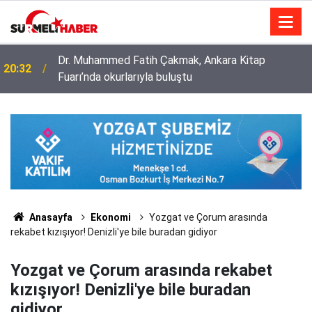
Diyanet İşleri Başkanlığı ile Türkiye Diyanet Vakfı
14:52
milyonları sevindirdi
Anasayfa
Ekonomi
Yozgat ve Çorum arasında
rekabet kızışıyor! Denizli'ye bile buradan gidiyor
Yozgat ve Çorum arasında rekabet
kızışıyor! Denizli'ye bile buradan
gidiyor