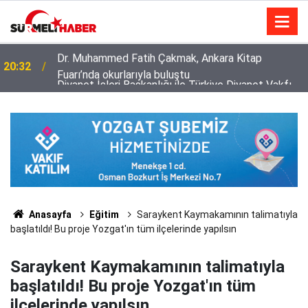
Diyanet İşleri Başkanlığı ile Türkiye Diyanet Vakfı
14:52
milyonları sevindirdi
Anasayfa
Eğitim
Saraykent Kaymakamının talimatıyla
başlatıldı! Bu proje Yozgat'ın tüm ilçelerinde yapılsın
Saraykent Kaymakamının talimatıyla
başlatıldı! Bu proje Yozgat'ın tüm
ilçelerinde yapılsın