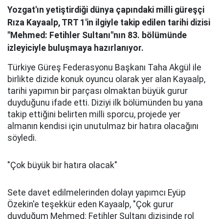
Yozgat'ın yetiştirdiği dünya çapındaki milli güreşçi
Rıza Kayaalp, TRT 1'in ilgiyle takip edilen tarihi dizisi
"Mehmed: Fetihler Sultanı"nın 83. bölümünde
izleyiciyle buluşmaya hazırlanıyor.
Türkiye Güreş Federasyonu Başkanı Taha Akgül ile
birlikte dizide konuk oyuncu olarak yer alan Kayaalp,
tarihi yapımın bir parçası olmaktan büyük gurur
duyduğunu ifade etti. Diziyi ilk bölümünden bu yana
takip ettiğini belirten milli sporcu, projede yer
almanın kendisi için unutulmaz bir hatıra olacağını
söyledi.
"Çok büyük bir hatıra olacak"
Sete davet edilmelerinden dolayı yapımcı Eyüp
Özekin'e teşekkür eden Kayaalp, "Çok gurur
duyduğum Mehmed: Fetihler Sultanı dizisinde rol