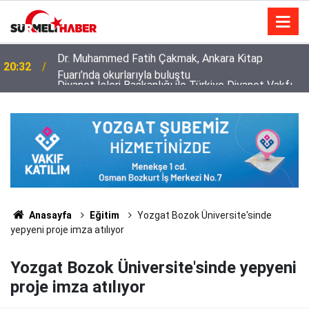
Diyanet İşleri Başkanlığı ile Türkiye Diyanet Vakfı
14:52
milyonları sevindirdi
Anasayfa
Eğitim
Yozgat Bozok Üniversite'sinde
yepyeni proje imza atılıyor
Yozgat Bozok Üniversite'sinde yepyeni
proje imza atılıyor