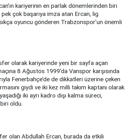
can’ın kariyerinin en parlak dönemlerinden biri
a pek çok başarıya imza atan Ercan, lig
 sıkça oyuncu gönderen Trabzonspor’un önemli
r olarak kariyerinde yeni bir sayfa açan
lk maçına 8 Ağustos 1999’da Vanspor karşısında
ıflarıyla Fenerbahçe’de de dikkatleri üzerine çeken
asını giydi ve iki kez milli takım kaptanı olarak
şadığı iki ayrı kadro dışı kalma süreci,
iri oldu.
r olan Abdullah Ercan, burada da etkili