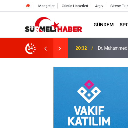
Manşetler
Günün Haberleri
Arşiv
Sitene Ekl
GÜNDEM
SP
a okurlarıyla buluştu
24
14:52
Diyanet İşleri B