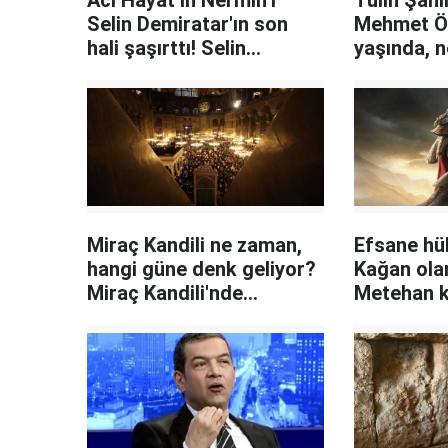
Acı Hayat’ın Nermin’i
Tülin Şahin
Selin Demiratar'ın son
Mehmet Öz
hali şaşırttı! Selin
yaşında, n
Demiratar kimdir, kaç
şimdi kimi
yaşında, ekranlara
dönecek mi?
Miraç Kandili ne zaman,
Efsane hü
hangi güne denk geliyor?
Kağan olar
Miraç Kandili'nde
Metehan k
yapılacak ibadetler ve
zaman vefa
okunacak dualar neler?
tarihteki 