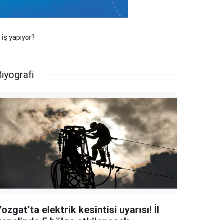
 iş yapıyor?
iyografi
ozgat’ta elektrik kesintisi uyarısı! İl