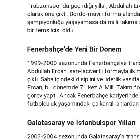
Trabzonspor’da geçirdiği yıllar, Abdullah Er
olarak öne çıktı. Bordo-mavili forma altınd
şampiyonluğu yaşayamasa da milli takıma
bir temsilcisi oldu.
Fenerbahçe’de Yeni Bir Dönem
1999-2000 sezonunda Fenerbahçe’ye transfe
Abdullah Ercan, sarı-lacivertli formayla i
çıktı. Saha içindeki disiplini ve liderlik vas
Ercan, bu dönemde 71 kez A Milli Takım form
görev yaptı. Ancak Fenerbahçe kariyerinde ya
futbolculuk yaşamındaki çalkantılı anlardan b
Galatasaray ve İstanbulspor Yılları
2003-2004 sezonunda Galatasaray’a transfe