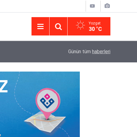
Yozgat
30 °C
14:43
Yargıtay’da iletişim hamlesi: Kurumsal görünür
Günün tüm
haberleri