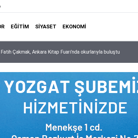
e
OR
EĞITIM
SIYASET
EKONOMI
aşkanlığı ile Türkiye Diyanet Vakfı milyonları sevindirdi