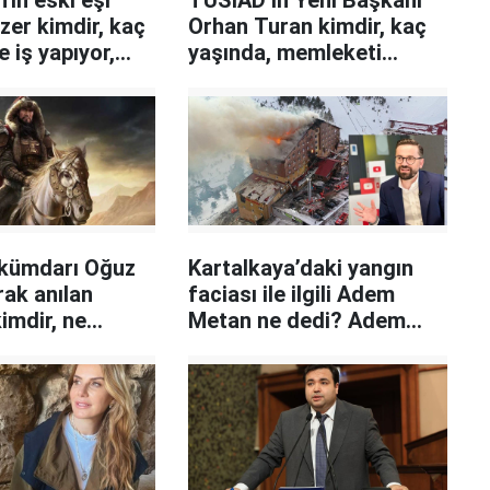
'in eski eşi
TÜSİAD’ın Yeni Başkanı
er kimdir, kaç
Orhan Turan kimdir, kaç
e iş yapıyor,
yaşında, memleketi
nle evli?
neresi, hangi görevlerde
bulundu?
kümdarı Oğuz
Kartalkaya’daki yangın
ak anılan
faciası ile ilgili Adem
imdir, ne
Metan ne dedi? Adem
t etti, Türk
Metan kimdir, kaç
önemi ne?
yaşında, memleketi
neresi?