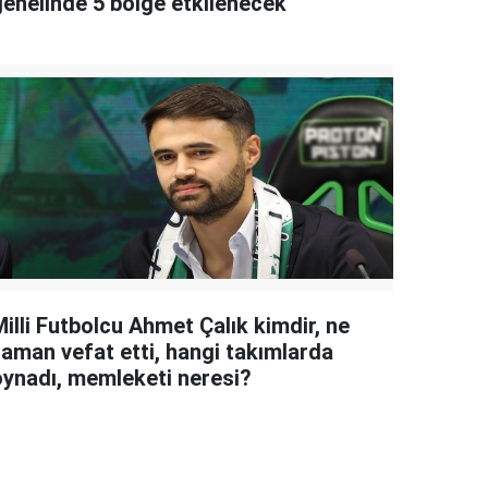
genelinde 5 bölge etkilenecek
illi Futbolcu Ahmet Çalık kimdir, ne
zaman vefat etti, hangi takımlarda
oynadı, memleketi neresi?