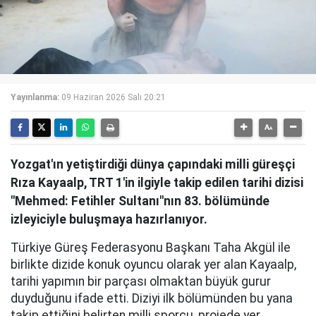
Yayınlanma:
09 Haziran 2026 Salı 20:21
Yozgat'ın yetiştirdiği dünya çapındaki milli güreşçi
Rıza Kayaalp, TRT 1'in ilgiyle takip edilen tarihi dizisi
"Mehmed: Fetihler Sultanı"nın 83. bölümünde
izleyiciyle buluşmaya hazırlanıyor.
Türkiye Güreş Federasyonu Başkanı Taha Akgül ile
birlikte dizide konuk oyuncu olarak yer alan Kayaalp,
tarihi yapımın bir parçası olmaktan büyük gurur
duyduğunu ifade etti. Diziyi ilk bölümünden bu yana
takip ettiğini belirten milli sporcu, projede yer